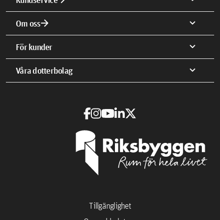
arrow_forward
expand_more
Om oss
expand_more
För kunder
expand_more
Våra dotterbolag
Tillgänglighet