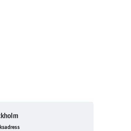
ckholm
ksadress