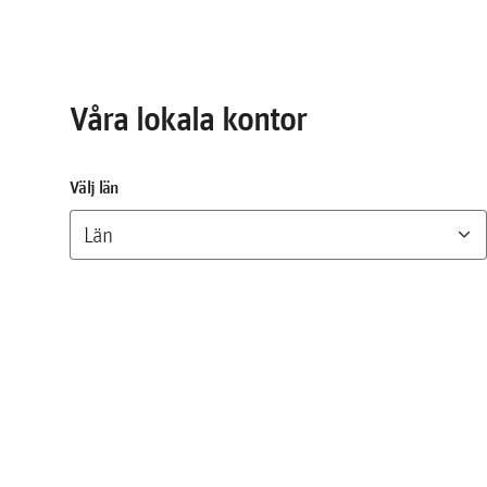
Våra lokala kontor
Välj län
expand_more
Län