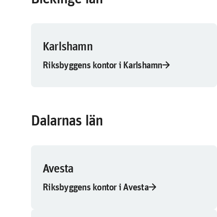
Karlshamn
arrow_forward
Riksbyggens kontor i Karlshamn
Dalarnas län
Avesta
arrow_forward
Riksbyggens kontor i Avesta