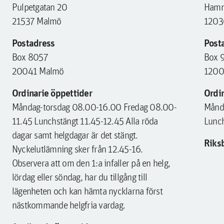
Pulpetgatan 20
Hamm
21537 Malmö
1203
Postadress
Post
Box 8057
Box 
20041 Malmö
1200
Ordinarie öppettider
Ordin
Måndag-torsdag 08.00-16.00 Fredag 08.00-
Månd
11.45 Lunchstängt 11.45-12.45 Alla röda
Lunch
dagar samt helgdagar är det stängt.
Riks
Nyckelutlämning sker från 12.45-16.
Observera att om den 1:a infaller på en helg,
lördag eller söndag, har du tillgång till
lägenheten och kan hämta nycklarna först
nästkommande helgfria vardag.