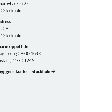
arbybacken 27
0 Stockholm
adress
92082
7 Stockholm
arie öppettider
ag-fredag 08:00-16:00
stängt 11:30-12:15
arrow_forward
byggens kontor i Stockholm