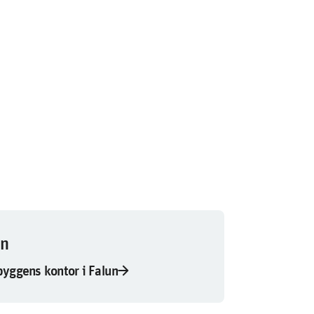
un
arrow_forward
byggens kontor i Falun