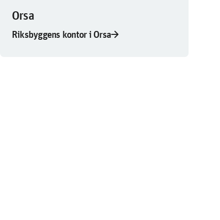
Orsa
arrow_forward
Riksbyggens kontor i Orsa