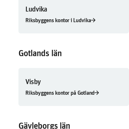
Ludvika
arrow_forward
Riksbyggens kontor i Ludvika
Gotlands län
Visby
arrow_forward
Riksbyggens kontor på Gotland
Gävleborgs län