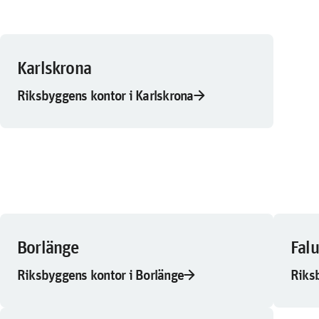
Karlskrona
arrow_forward
Riksbyggens kontor i Karlskrona
Borlänge
Fal
arrow_forward
Riksbyggens kontor i Borlänge
Riks