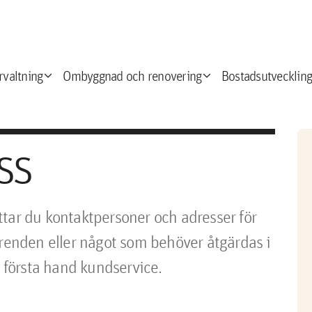
expand_more
expand_more
e
rvaltning
Ombyggnad och renovering
Bostadsutveckling
ss
ttar du kontaktpersoner och adresser för
ärenden eller något som behöver åtgärdas i
i första hand kundservice.