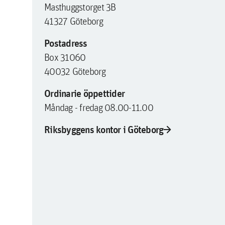
Masthuggstorget 3B
41327 Göteborg
Postadress
Box 31060
40032 Göteborg
Ordinarie öppettider
arrow_forward
Riksbyggens kontor i Göteborg