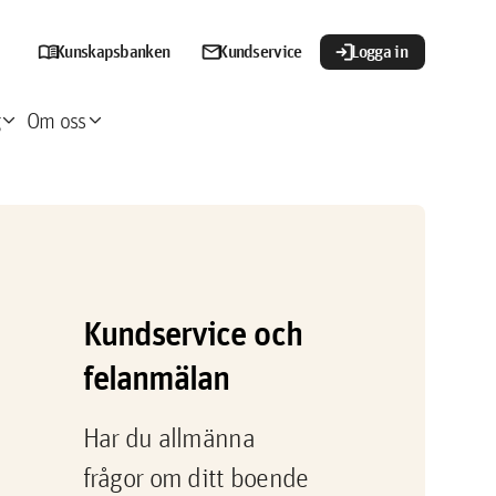
menu_book
mail
login
Kunskapsbanken
Kundservice
Logga in
xpand_more
expand_more
Om oss
Kundservice och
felanmälan
Har du allmänna
frågor om ditt boende