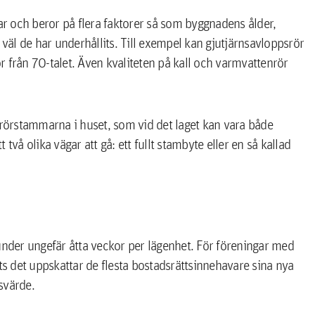
r och beror på flera faktorer så som byggnadens ålder,
 väl de har underhållits. Till exempel kan gjutjärnsavloppsrör
ör från 70-talet. Även kvaliteten på kall och varmvattenrör
 rörstammarna i huset, som vid det laget kan vara både
två olika vägar att gå: ett fullt stambyte eller en så kallad
der ungefär åtta veckor per lägenhet. För föreningar med
ts det uppskattar de flesta bostadsrättsinnehavare sina nya
svärde.