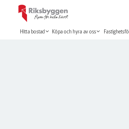
expand_more
expand_more
Hitta bostad
Köpa och hyra av oss
Fastighetsfö