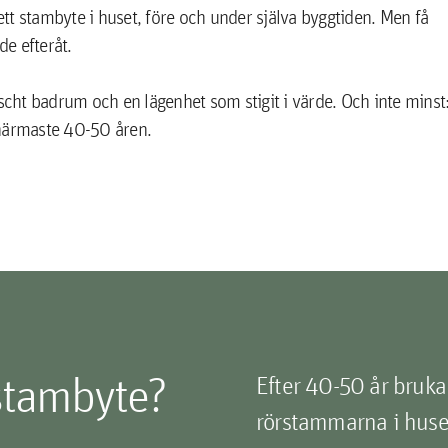
tt stambyte i huset, före och under själva byggtiden. Men få
de efteråt.
äscht badrum och en lägenhet som stigit i värde. Och inte minst
 närmaste 40-50 åren.
stambyte?
Efter 40-50 år bruka
rörstammarna i huset