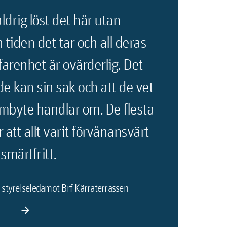
ldrig löst det här utan
tiden det tar och all deras
arenhet är ovärderlig. Det
de kan sin sak och att de vet
ambyte handlar om. De flesta
att allt varit förvånansvärt
smärtfritt.
 styrelseledamot Brf Kärraterrassen
arrow_forward