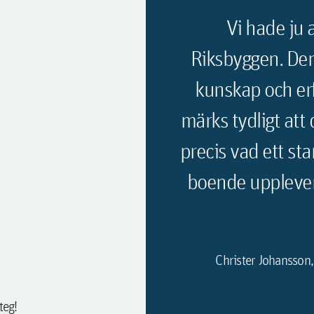
Vi hade ju a
Riksbyggen. Den 
kunskap och erf
märks tydligt att 
precis vad ett st
boende upplever 
Christer Johansson,
teg!