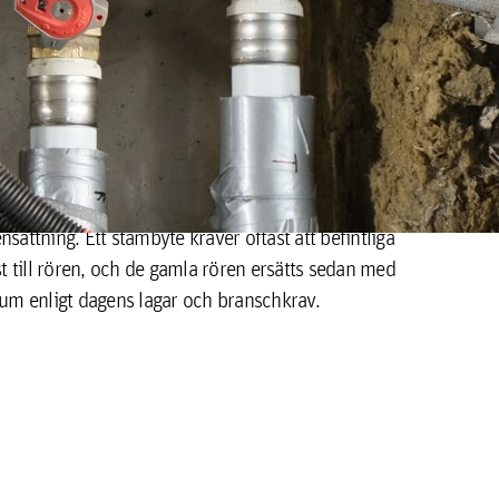
e renoveringsåtgärd som innebär att vatten- och
llade "stammar", byts ut. Stambyten genomförs
rören är gamla, slitna eller uppvisar problem såsom
ensättning. Ett stambyte kräver oftast att befintliga
t till rören, och de gamla rören ersätts sedan med
um enligt dagens lagar och branschkrav.