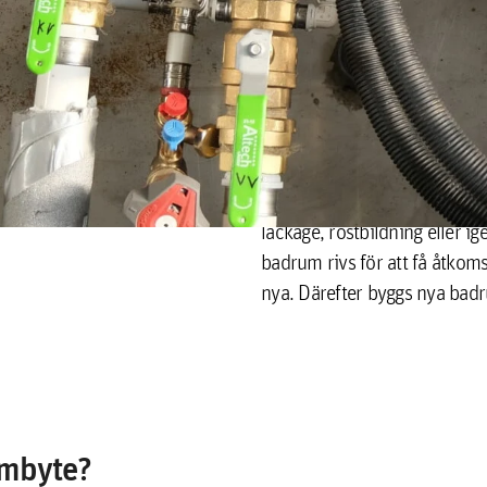
Ett stambyte är en omfattand
avloppsrör i en byggnad, ka
vanligtvis när de befintliga 
läckage, rostbildning eller ig
badrum rivs för att få åtkoms
nya. Därefter byggs nya badr
ambyte?