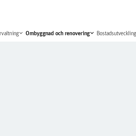
expand_more
expand_more
e
Ombyggnad och renovering
rvaltning
Bostadsutveckling