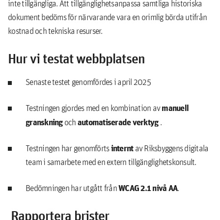
inte tillgängliga. Att tillgänglighetsanpassa samtliga historiska
dokument bedöms för närvarande vara en orimlig börda utifrån
kostnad och tekniska resurser.
Hur vi testat webbplatsen
Senaste testet genomfördes i april 2025
manuell
Testningen gjordes med en kombination av
granskning
automatiserade verktyg
och
.
internt
Testningen har genomförts
av Riksbyggens digitala
team i samarbete med en extern tillgänglighetskonsult.
WCAG 2.1 nivå AA
Bedömningen har utgått från
.
Rapportera brister