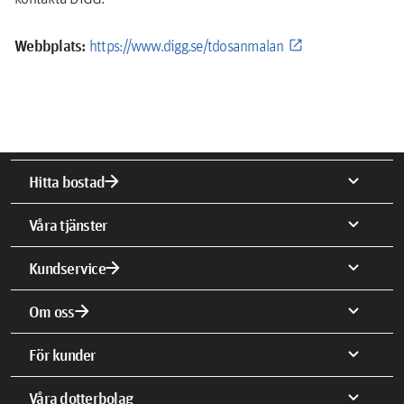
Webbplats:
https://www.digg.se/tdosanmalan
arrow_forward
expand_more
Hitta bostad
expand_more
Våra tjänster
arrow_forward
expand_more
Kundservice
arrow_forward
expand_more
Om oss
expand_more
För kunder
expand_more
Våra dotterbolag