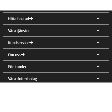
arrow_forward
expand_more
Hitta bostad
expand_more
Våra tjänster
arrow_forward
expand_more
Kundservice
arrow_forward
expand_more
Om oss
expand_more
För kunder
expand_more
Våra dotterbolag
close
Stäng