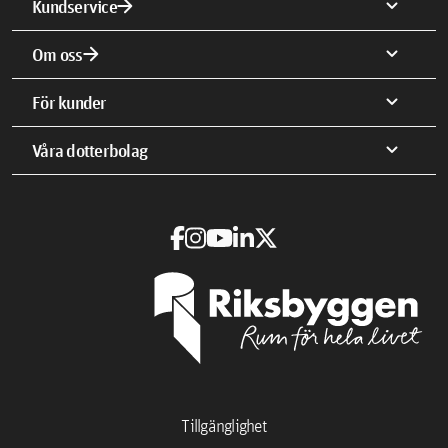
arrow_forward
expand_more
Kundservice
arrow_forward
expand_more
Om oss
expand_more
För kunder
expand_more
Våra dotterbolag
Tillgänglighet