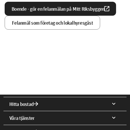
open_in_new
Boende - gör en felanmälan på Mitt Riksbyggen
Felanmäl som företag och lokalhyresgäst
arrow_forward
expand_more
Hitta bostad
expand_more
Våra tjänster