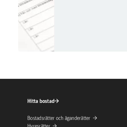
arrow_forward
Hitta bostad
arrow_forward
Bostadsrätter och äganderätter
arrow_forward
Hyresrätter