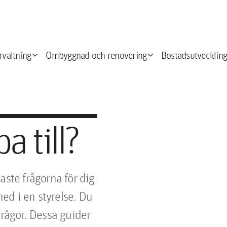
expand_more
expand_more
e
rvaltning
Ombyggnad och renovering
Bostadsutveckling
a till?
aste frågorna för dig
ed i en styrelse. Du
frågor. Dessa guider