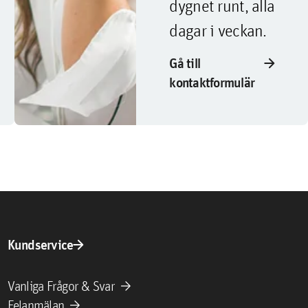
dygnet runt, alla
dagar i veckan.
arrow_forward
Gå till
kontaktformulär
arrow_forward
Kundservice
arrow_forward
Vanliga Frågor & Svar
arrow_forward
Felanmälan