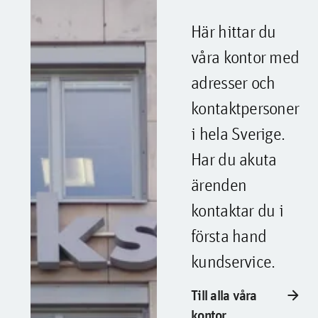
Här hittar du
våra kontor med
adresser och
kontaktpersoner
i hela Sverige.
Har du akuta
ärenden
kontaktar du i
första hand
kundservice.
arrow_forward
Till alla våra
kontor