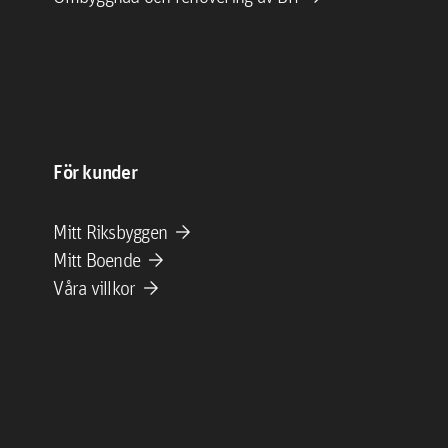
För kunder
arrow_forward
Mitt Riksbyggen
arrow_forward
Mitt Boende
arrow_forward
Våra villkor