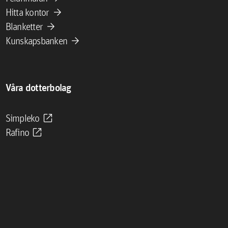
arrow_forward
Hitta kontor
arrow_forward
Blanketter
arrow_forward
Kunskapsbanken
Våra dotterbolag
open_in_new
Simpleko
open_in_new
Rafino