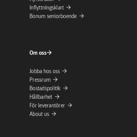
arrow_forward
Inflyttningsklart
arrow_forward
Bonum seniorboende
arrow_forward
Om oss
arrow_forward
Jobba hos oss
arrow_forward
Pressrum
arrow_forward
Bostadspolitik
arrow_forward
Hållbarhet
arrow_forward
För leverantörer
arrow_forward
About us