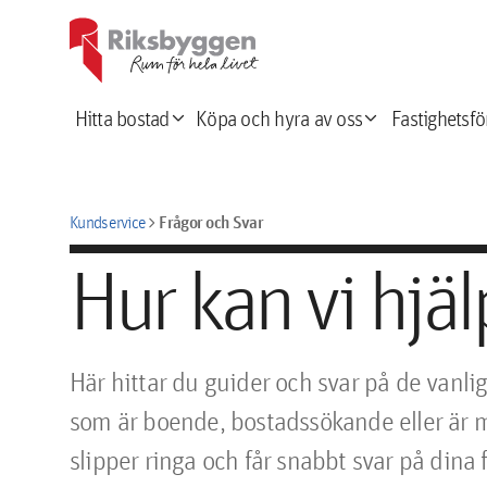
expand_more
expand_more
Hitta bostad
Köpa och hyra av oss
Fastighetsfö
chevron_right
Frågor och Svar
Kundservice
Hur kan vi hjälp
Här hittar du guider och svar på de vanlig
som är boende, bostadssökande eller är m
slipper ringa och får snabbt svar på dina 