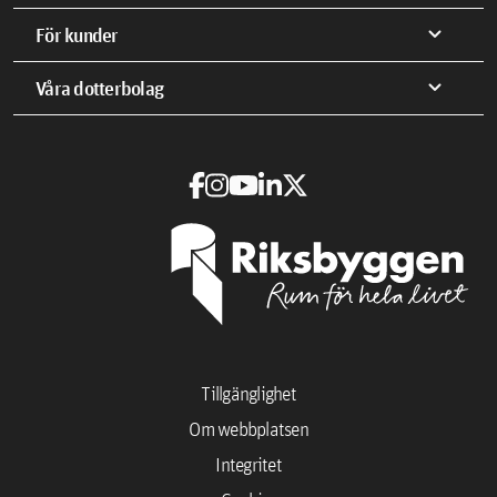
expand_more
För kunder
expand_more
Våra dotterbolag
Tillgänglighet
Om webbplatsen
Integritet