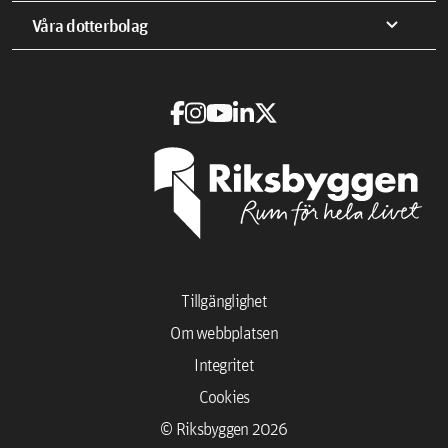
expand_more
Våra dotterbolag
Tillgänglighet
Om webbplatsen
Integritet
Cookies
© Riksbyggen 2026