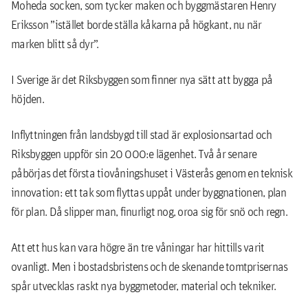
Moheda socken, som tycker maken och byggmästaren Henry
Eriksson ”istället borde ställa kåkarna på högkant, nu när
marken blitt så dyr”.
I Sverige är det Riksbyggen som finner nya sätt att bygga på
höjden.
Inflyttningen från landsbygd till stad är explosionsartad och
Riksbyggen uppför sin 20 000:e lägenhet. Två år senare
påbörjas det första tiovåningshuset i Västerås genom en teknisk
innovation: ett tak som flyttas uppåt under byggnationen, plan
för plan. Då slipper man, finurligt nog, oroa sig för snö och regn.
Att ett hus kan vara högre än tre våningar har hittills varit
ovanligt. Men i bostadsbristens och de skenande tomtprisernas
spår utvecklas raskt nya byggmetoder, material och tekniker.