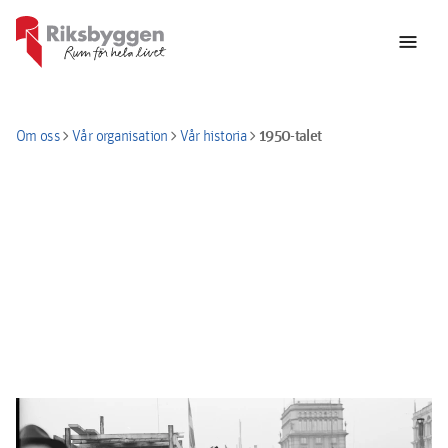
menu
chevron_right
chevron_right
chevron_right
1950-talet
Om oss
Vår organisation
Vår historia
Rekordår och byggboom