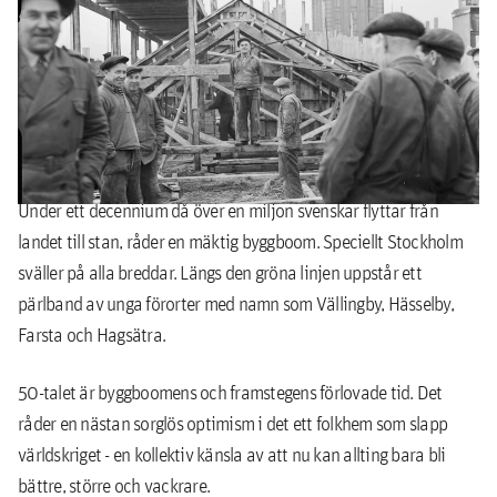
1 oktober 1950 rullar landets första
tunnelbanetåg från Slussen till förorten
Hökarängen. Riksbyggen är i högsta grad med på
resan.
Under ett decennium då över en miljon svenskar flyttar från
landet till stan, råder en mäktig byggboom. Speciellt Stockholm
sväller på alla breddar. Längs den gröna linjen uppstår ett
pärlband av unga förorter med namn som Vällingby, Hässelby,
Farsta och Hagsätra.
50-talet är byggboomens och framstegens förlovade tid. Det
råder en nästan sorglös optimism i det ett folkhem som slapp
världskriget - en kollektiv känsla av att nu kan allting bara bli
bättre, större och vackrare.