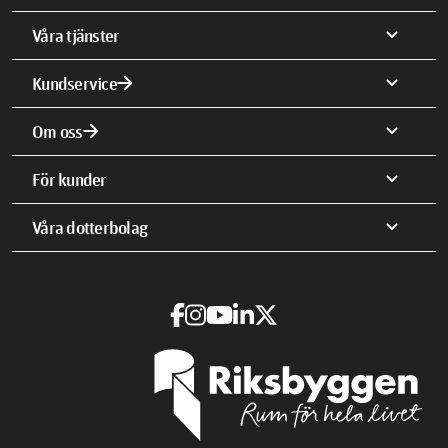
expand_more
Våra tjänster
arrow_forward
expand_more
Kundservice
arrow_forward
expand_more
Om oss
expand_more
För kunder
expand_more
Våra dotterbolag