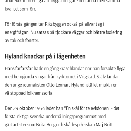
arkitektkontoret - gå att bygga billigare och ändå med samma
kvalitet som förr.
För första gången tar Riksbyggen också på allvar tag i
energifrågan. Nu satsas på tjockare väggar och bättre isolering
av tak och fönster.
Hyland knackar på i lägenheten
Hans farfarsfar hade en gång kraschlandat när han försökte flyga
med hemgjorda vingar från kyrktornet i Vrigstad. Själv landar
den unge journalisten Otto Lennart Hyland istället mjukt i en
välstoppad folkhemssoffa.
Den 29 oktober 1954 leder han ”En skål för televisionen” - det
första riktiga svenska underhållningsprogrammet med
gästartister som Brita Borg och skådespelerskan Maj-Britt