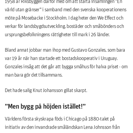
1958 är Riksbyggen därför med om att starta insamlingen ”En
värld utan gränser” i samband med den svenska kooperationens
möte på Mosebacke i Stockholm. I dag heter den We Effect och
verkar för landsbygdsutveckling, bostäder och småbönders och
ursprungsbefolkningens rättigheter till mark i 26 länder.
Bland annat jobbar man ihop med Gustavo Gonzales, som bara
var 19 år när han startade ett bostadskooperativ i Uruguay.
Gonzales insåg att det går att bygga småhus för halva priset - om
man bara gör det tillsammans.
Det hade salig Knut Johansson gillat skarpt.
”Men bygg på höjden istället!”
Världens första skyskrapa föds i Chicago på 1880-talet på
initiativ av den invandrade småländskan Lena Johnsson från