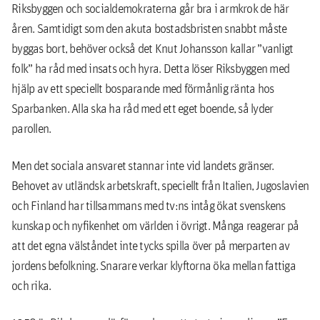
Riksbyggen och socialdemokraterna går bra i armkrok de här
åren. Samtidigt som den akuta bostadsbristen snabbt måste
byggas bort, behöver också det Knut Johansson kallar ”vanligt
folk” ha råd med insats och hyra. Detta löser Riksbyggen med
hjälp av ett speciellt bosparande med förmånlig ränta hos
Sparbanken. Alla ska ha råd med ett eget boende, så lyder
parollen.
Men det sociala ansvaret stannar inte vid landets gränser.
Behovet av utländsk arbetskraft, speciellt från Italien, Jugoslavien
och Finland har tillsammans med tv:ns intåg ökat svenskens
kunskap och nyfikenhet om världen i övrigt. Många reagerar på
att det egna välståndet inte tycks spilla över på merparten av
jordens befolkning. Snarare verkar klyftorna öka mellan fattiga
och rika.