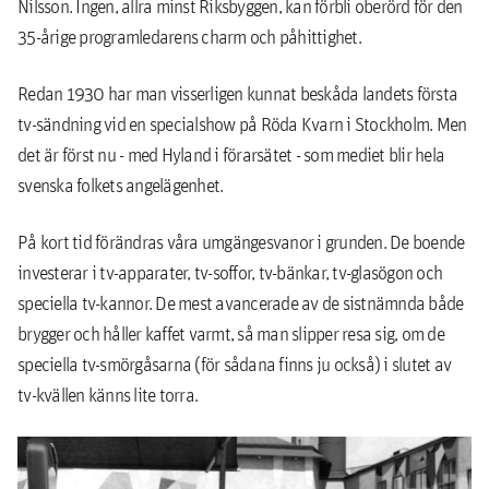
Nilsson. Ingen, allra minst Riksbyggen, kan förbli oberörd för den
35-årige programledarens charm och påhittighet.
Redan 1930 har man visserligen kunnat beskåda landets första
tv-sändning vid en specialshow på Röda Kvarn i Stockholm. Men
det är först nu - med Hyland i förarsätet - som mediet blir hela
svenska folkets angelägenhet.
På kort tid förändras våra umgängesvanor i grunden. De boende
investerar i tv-apparater, tv-soffor, tv-bänkar, tv-glasögon och
speciella tv-kannor. De mest avancerade av de sistnämnda både
brygger och håller kaffet varmt, så man slipper resa sig, om de
speciella tv-smörgåsarna (för sådana finns ju också) i slutet av
tv-kvällen känns lite torra.