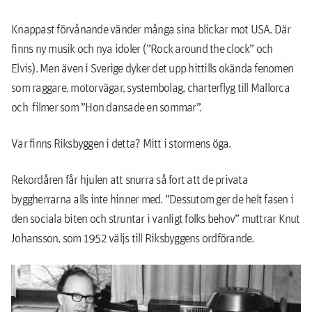
Knappast förvånande vänder många sina blickar mot USA. Där
finns ny musik och nya idoler (”Rock around the clock” och
Elvis). Men även i Sverige dyker det upp hittills okända fenomen
som raggare, motorvägar, systembolag, charterflyg till Mallorca
och filmer som ”Hon dansade en sommar”.
Var finns Riksbyggen i detta? Mitt i stormens öga.
Rekordåren får hjulen att snurra så fort att de privata
byggherrarna alls inte hinner med. ”Dessutom ger de helt fasen i
den sociala biten och struntar i vanligt folks behov” muttrar Knut
Johansson, som 1952 väljs till Riksbyggens ordförande.