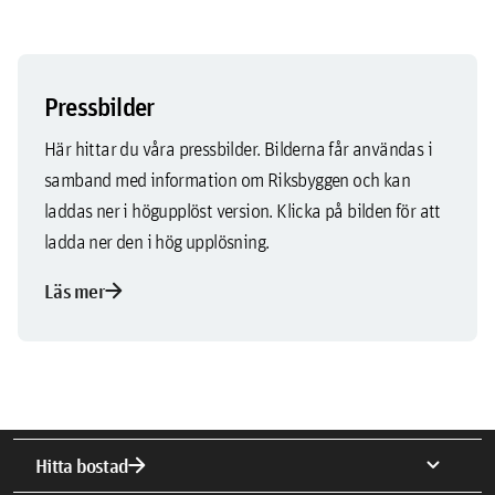
Pressbilder
Här hittar du våra pressbilder. Bilderna får användas i
samband med information om Riksbyggen och kan
laddas ner i högupplöst version. Klicka på bilden för att
ladda ner den i hög upplösning.
arrow_forward
Läs mer
arrow_forward
expand_more
Hitta bostad