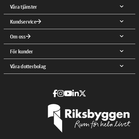
expand_more
Våra tjänster
arrow_forward
expand_more
Kundservice
arrow_forward
expand_more
Om oss
expand_more
För kunder
expand_more
Våra dotterbolag