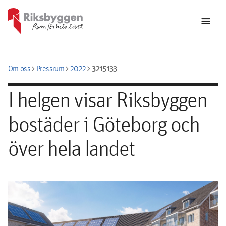
menu
chevron_right
chevron_right
chevron_right
3215133
Om oss
Pressrum
2022
I helgen visar Riksbyggen
bostäder i Göteborg och
över hela landet