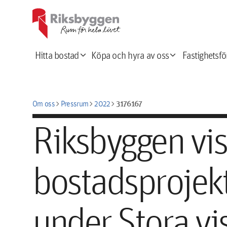
expand_more
expand_more
Hitta bostad
Köpa och hyra av oss
Fastighetsfö
chevron_right
chevron_right
chevron_right
3176167
Om oss
Pressrum
2022
Riksbyggen vis
bostadsprojekt
under Stora v