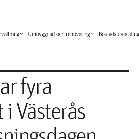
expand_more
expand_more
e
rvaltning
Ombyggnad och renovering
Bostadsutveckling
ar fyra
 i Västerås
isningsdagen