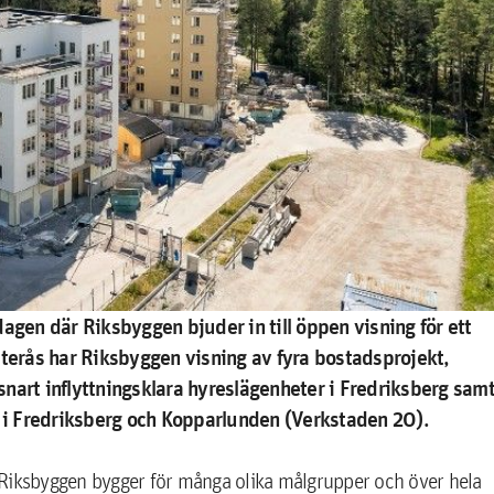
agen där Riksbyggen bjuder in till öppen visning för ett
sterås har Riksbyggen visning av fyra bostadsprojekt,
nart inflyttningsklara hyreslägenheter i Fredriksberg sam
n i Fredriksberg och Kopparlunden (Verkstaden 20).
r. Riksbyggen bygger för många olika målgrupper och över hela