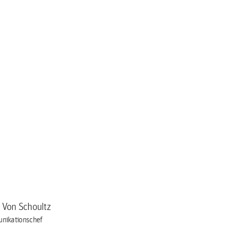
a Von Schoultz
nikationschef