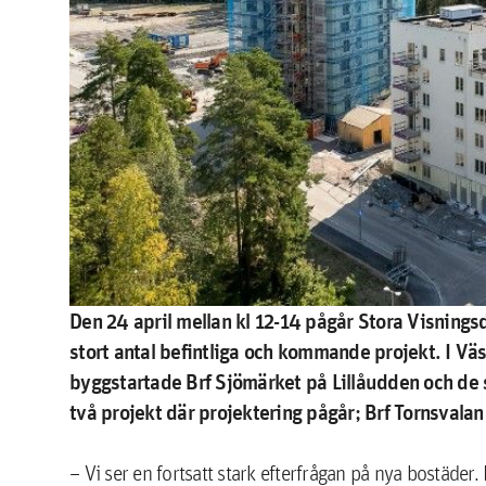
Den 24 april mellan kl 12-14 pågår Stora Visningsd
stort antal befintliga och kommande projekt. I Vä
byggstartade Brf Sjömärket på Lillåudden och de s
två projekt där projektering pågår; Brf Tornsvala
– Vi ser en fortsatt stark efterfrågan på nya bostäde