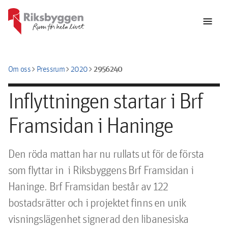
menu
chevron_right
chevron_right
chevron_right
2956240
Om oss
Pressrum
2020
Inflyttningen startar i Brf
Framsidan i Haninge
Den röda mattan har nu rullats ut för de första 
som flyttar in  i Riksbyggens Brf Framsidan i 
Haninge. Brf Framsidan består av 122 
bostadsrätter och i projektet finns en unik 
visningslägenhet signerad den libanesiska 