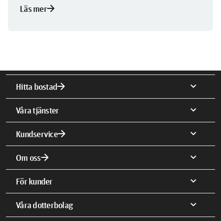
arrow_forward
Läs mer
arrow_forward
expand_more
Hitta bostad
expand_more
Våra tjänster
arrow_forward
expand_more
Kundservice
arrow_forward
expand_more
Om oss
expand_more
För kunder
expand_more
Våra dotterbolag