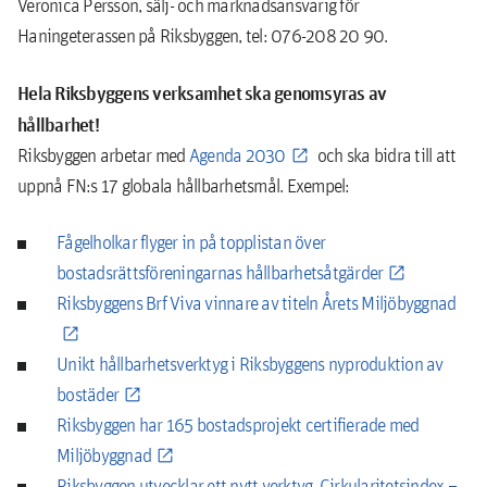
Veronica Persson, sälj- och marknadsansvarig för
Haningeterassen på Riksbyggen, tel: 076-208 20 90.
Hela Riksbyggens verksamhet ska genomsyras av
hållbarhet!
Riksbyggen arbetar med
Agenda 2030
och ska bidra till att
uppnå FN:s 17 globala hållbarhetsmål. Exempel:
Fågelholkar flyger in på topplistan över
bostadsrättsföreningarnas hållbarhetsåtgärder
Riksbyggens Brf Viva vinnare av titeln Årets Miljöbyggnad
Unikt hållbarhetsverktyg i Riksbyggens nyproduktion av
bostäder
Riksbyggen har 165 bostadsprojekt certifierade med
Miljöbyggnad
Riksbyggen utvecklar ett nytt verktyg, Cirkularitetsindex –