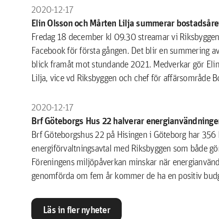
2020-12-17
Elin Olsson och Mårten Lilja summerar bostadsår
​Fredag 18 december kl 09.30 streamar vi Riksbyggen
Facebook för första gången. Det blir en summering a
blick framåt mot stundande 2021. Medverkar gör Elin
Lilja, vice vd Riksbyggen och chef för affärsområde B
2020-12-17
Brf Göteborgs Hus 22 halverar energianvändningen
Brf Göteborgshus 22 på Hisingen i Göteborg har 356 l
energiförvaltningsavtal med Riksbyggen som både gör 
Föreningens miljöpåverkan minskar när energianvändni
genomförda om fem år kommer de ha en positiv bud
Läs in fler nyheter