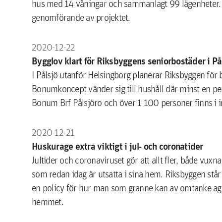
hus med 14 våningar och sammanlagt 99 lägenheter. 
genomförande av projektet.
2020-12-22
Bygglov klart för Riksbyggens seniorbostäder i På
I Pålsjö utanför Helsingborg planerar Riksbyggen fö
Bonumkoncept vänder sig till hushåll där minst en per
Bonum Brf Pålsjöro och över 1 100 personer finns i i
2020-12-21
Huskurage extra viktigt i jul- och coronatider
Jultider och coronaviruset gör att allt fler, både vux
som redan idag är utsatta i sina hem. Riksbyggen stå
en policy för hur man som granne kan av omtanke ager
hemmet.