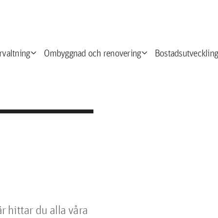
expand_more
expand_more
e
rvaltning
Ombyggnad och renovering
Bostadsutveckling
 hittar du alla våra