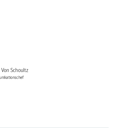
a Von Schoultz
nikationschef