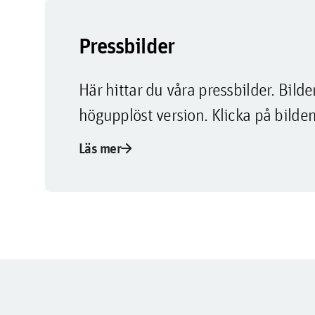
Pressbilder
Här hittar du våra pressbilder. Bi
högupplöst version. Klicka på bilden
arrow_forward
Läs mer