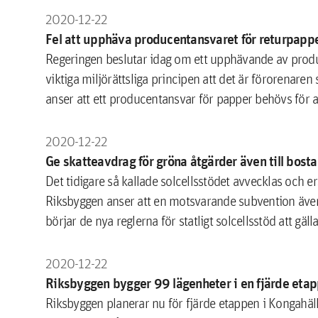
2020-12-22
Fel att upphäva producentansvaret för returpapp
​Regeringen beslutar idag om ett upphävande av produ
viktiga miljörättsliga principen att det är förorenaren 
anser att ett producentansvar för papper behövs för a
2020-12-22
Ge skatteavdrag för gröna åtgärder även till bost
Det tidigare så kallade solcellsstödet avvecklas och e
Riksbyggen anser att en motsvarande subvention även 
börjar de nya reglerna för statligt solcellsstöd att gälla
2020-12-22
Riksbyggen bygger 99 lägenheter i en fjärde eta
Riksbyggen planerar nu för fjärde etappen i Kongahäl