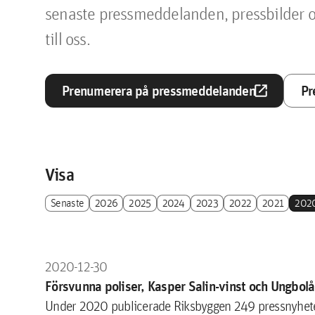
senaste pressmeddelanden, pressbilder o
till oss.
open_in_new
Prenumerera på pressmeddelanden
Pr
Visa
Senaste
2026
2025
2024
2023
2022
2021
202
2020-12-30
Försvunna poliser, Kasper Salin-vinst och Ungbo
Under 2020 publicerade Riksbyggen 249 pressnyheter