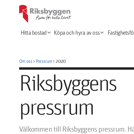
expand_more
expand_more
Hitta bostad
Köpa och hyra av oss
Fastighetsfö
chevron_right
chevron_right
2020
Om oss
Pressrum
Riksbyggens
pressrum
Välkommen till Riksbyggens pressrum. Här