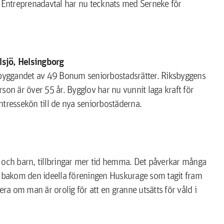
Entreprenadavtal har nu tecknats med Serneke för
lsjö, Helsingborg
r byggandet av 49 Bonum seniorbostadsrätter. Riksbyggens
son är över 55 år. Bygglov har nu vunnit laga kraft för
ntressekön till de nya seniorbostäderna.
na och barn, tillbringar mer tid hemma. Det påverkar många
r bakom den ideella föreningen Huskurage som tagit fram
a om man är orolig för att en granne utsätts för våld i