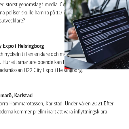
 med störst genomslag i media. Coronapandemin
na poliser skulle hamna på 10-i-topp på nyhetslistan från
dsutvecklare?
 Expo i Helsingborg
h nyckeln till en enklare och mer hållbar vardag är att få
 Hur ett smartare boende kan fungera kommer att visas i
tadsmässan H22 City Expo i Helsingborg.
marö, Karlstad
 Norra Hammarötassen, Karlstad. Under våren 2021 Efter
derna kommer preliminärt att vara inflyttningsklara