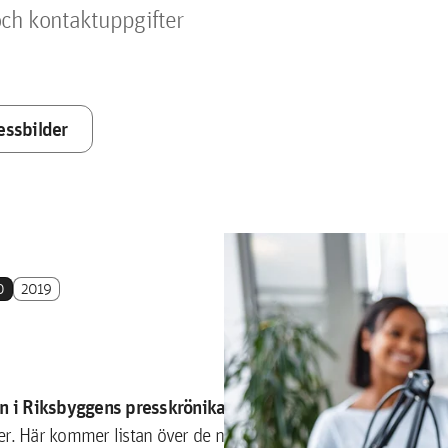
ch kontaktuppgifter
essbilder
0
2019
lån i Riksbyggens presskrönika 2020
. Här kommer listan över de nyheter som var hetast,