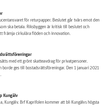
er
centansvaret för returpapper. Beslutet går tvärs emot den
som ska betala. Riksbyggen är kritisk till beslutet och
tt främja cirkulära flöden och innovation.
adsrättsföreningar
rsätts med ett grönt skatteavdrag för privatpersoner.
borde ges till bostadsrättsföreningar. Den 1 januari 2021
.
pp Kungälv
la, Kungälv. Brf Kaprifolen kommer att bli Kungälvs högsta