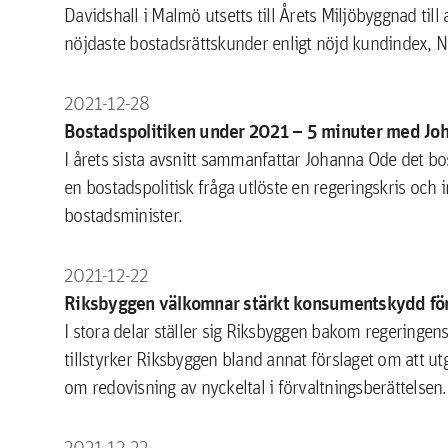
Davidshall i Malmö utsetts till Årets Miljöbyggnad til
nöjdaste bostadsrättskunder enligt nöjd kundindex, N
2021-12-28
Bostadspolitiken under 2021 – 5 minuter med Jo
I årets sista avsnitt sammanfattar Johanna Ode det bos
en bostadspolitisk fråga utlöste en regeringskris och
bostadsminister.
2021-12-22
Riksbyggen välkomnar stärkt konsumentskydd för
I stora delar ställer sig Riksbyggen bakom regeringens 
tillstyrker Riksbyggen bland annat förslaget om att 
om redovisning av nyckeltal i förvaltningsberättelsen.
2021-12-22