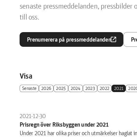
senaste pressmeddelanden, pressbilder o
till oss.
open_in_new
Prenumerera på pressmeddelanden
Pr
Visa
Senaste
2026
2025
2024
2023
2022
2021
202
2021-12-30
Prisregn över Riksbyggen under 2021
Under 2021 har olika priser och utmärkelser haglat in