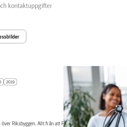
ch kontaktuppgifter
essbilder
0
2019
 över Riksbyggen. Allt från att Riksbyggens Brf NEO