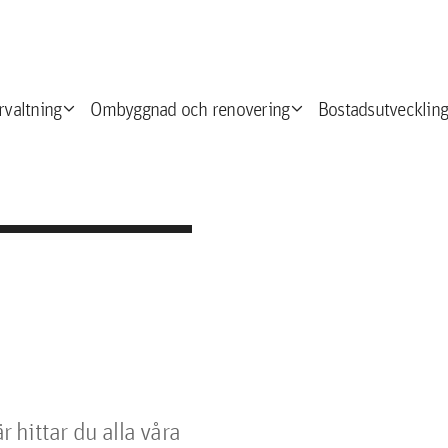
expand_more
expand_more
e
rvaltning
Ombyggnad och renovering
Bostadsutveckling
 hittar du alla våra