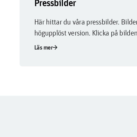
Pressbilder
Här hittar du våra pressbilder. Bi
högupplöst version. Klicka på bilden
arrow_forward
Läs mer