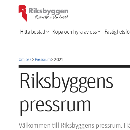
expand_more
expand_more
Hitta bostad
Köpa och hyra av oss
Fastighetsfö
chevron_right
chevron_right
2021
Om oss
Pressrum
Riksbyggens
pressrum
Välkommen till Riksbyggens pressrum. Här