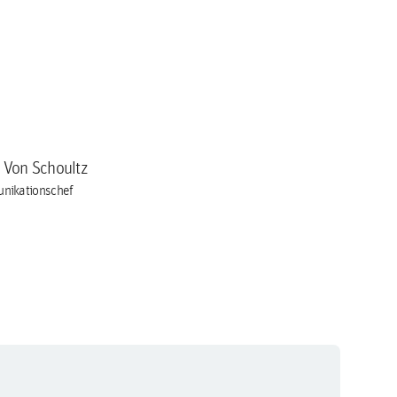
a Von Schoultz
nikationschef