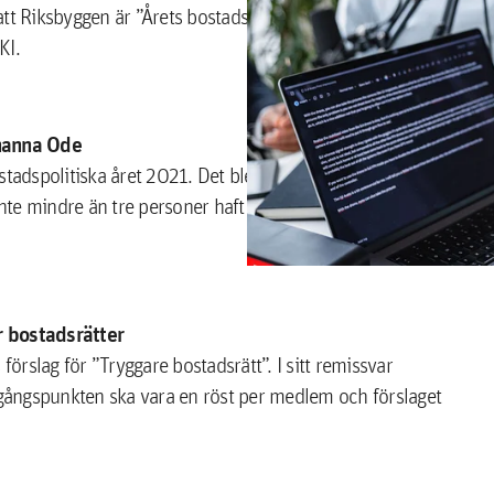
l att Riksbyggen är ”Årets bostadsutvecklare” och har de
KI.
hanna Ode
tadspolitiska året 2021. Det blev ett händelserikt år där
 inte mindre än tre personer haft posten som
 bostadsrätter
förslag för ”Tryggare bostadsrätt”. I sitt remissvar
utgångspunkten ska vara en röst per medlem och förslaget