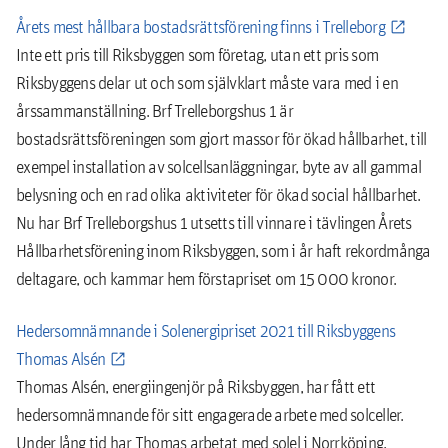
Årets mest hållbara bostadsrättsförening finns i Trelleborg
Inte ett pris till Riksbyggen som företag, utan ett pris som
Riksbyggens delar ut och som självklart måste vara med i en
årssammanställning. Brf Trelleborgshus 1 är
bostadsrättsföreningen som gjort massor för ökad hållbarhet, till
exempel installation av solcellsanläggningar, byte av all gammal
belysning och en rad olika aktiviteter för ökad social hållbarhet.
Nu har Brf Trelleborgshus 1 utsetts till vinnare i tävlingen Årets
Hållbarhetsförening inom Riksbyggen, som i år haft rekordmånga
deltagare, och kammar hem förstapriset om 15 000 kronor.
Hedersomnämnande i Solenergipriset 2021 till Riksbyggens
Thomas Alsén
Thomas Alsén, energiingenjör på Riksbyggen, har fått ett
hedersomnämnande för sitt engagerade arbete med solceller.
Under lång tid har Thomas arbetat med solel i Norrköping,