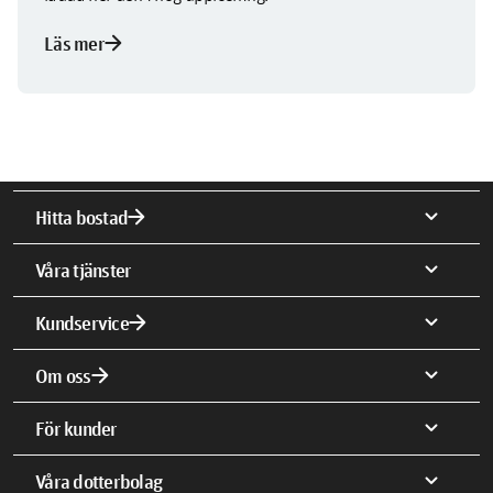
arrow_forward
Läs mer
arrow_forward
expand_more
Hitta bostad
expand_more
Våra tjänster
arrow_forward
expand_more
Kundservice
arrow_forward
expand_more
Om oss
expand_more
För kunder
expand_more
Våra dotterbolag