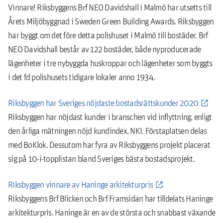
Vinnare! Riksbyggens Brf NEO Davidshall i Malmö har utsetts till
Årets Miljöbyggnad i Sweden Green Building Awards. Riksbyggen
har byggt om det före detta polishuset i Malmö till bostäder. Brf
NEO Davidshall består av 122 bostäder, både nyproducerade
lägenheter i tre nybyggda huskroppar och lägenheter som byggts
i det fd polishusets tidigare lokaler anno 1934.
Riksbyggen har Sveriges nöjdaste bostadsrättskunder 2020
Riksbyggen har nöjdast kunder i branschen vid inflyttning, enligt
den årliga mätningen nöjd kundindex, NKI. Förstaplatsen delas
med BoKlok. Dessutom har fyra av Riksbyggens projekt placerat
sig på 10-i-topplistan bland Sveriges bästa bostadsprojekt.
Riksbyggen vinnare av Haninge arkitekturpris
Riksbyggens Brf Blicken och Brf Framsidan har tilldelats Haninge
arkitekturpris. Haninge är en av de största och snabbast växande