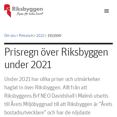
menu
chevron_right
chevron_right
chevron_right
3153100
Om oss
Pressrum
2021
Prisregn över Riksbyggen
under 2021
Under 2021 har olika priser och utmärkelser 
haglat in över Riksbyggen. Allt från att 
Riksbyggens Brf NEO Davidshall i Malmö utsetts 
till Årets Miljöbyggnad till att Riksbyggen är ”Årets 
bostadsutvecklare” och har de nöjdaste 