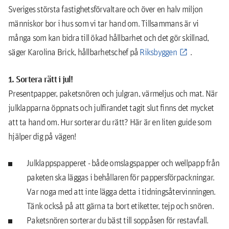
Sveriges största fastighetsförvaltare och över en halv miljon
människor bor i hus som vi tar hand om. Tillsammans är vi
många som kan bidra till ökad hållbarhet och det gör skillnad,
säger Karolina Brick, hållbarhetschef på
Riksbyggen
.
1. Sortera rätt i jul!
Presentpapper, paketsnören och julgran, värmeljus och mat. När
julklapparna öppnats och julfirandet tagit slut finns det mycket
att ta hand om. Hur sorterar du rätt? Här är en liten guide som
hjälper dig på vägen!
Julklappspapperet - både omslagspapper och wellpapp från
paketen ska läggas i behållaren för pappersförpackningar.
Var noga med att inte lägga detta i tidningsåtervinningen.
Tänk också på att gärna ta bort etiketter, tejp och snören.
Paketsnören sorterar du bäst till soppåsen för restavfall.