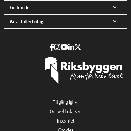
expand_more
För kunder
expand_more
Våra dotterbolag
Tillgänglighet
Om webbplatsen
Integritet
Cookies