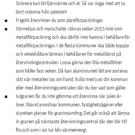
Snörena kan bli fjärrvärme och el. Så var noga med att ta
bort snörena från paketen!
Frigolit återvinner du som plastförpackningar.
Värmeljus och marschaller räknas sedan 2015 inte som
metallförpackning och ska därför inte hamna i behållare för
metallförpackningar. I de flesta kommuner ska både koppar
och vekeshållare lämnas i behållaren för metallskrot på
återvinningscentralen. Lossa gärna den lilla metallbiten
som håller fast veken. Då kan aluminiumet lättare sorteras
rätt när metallen tas om hand. Kolla med just din kommun
eller med återvinningscentralen där du bor vad som gäller.
Julgranen får du inte glömma att återvinna när julen är
över. Ibland anordnar kommunen, fastighetsägaren eller
styrelsen platser för graninsamling. Det går också att lämna
in granen på närmaste återvinningscentral där den blir till
flis och som i sin tur blir värmeenergi.