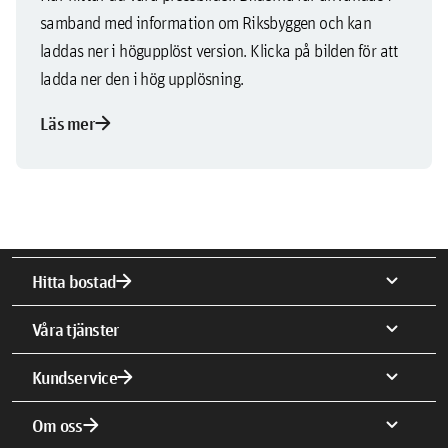
samband med information om Riksbyggen och kan
laddas ner i högupplöst version. Klicka på bilden för att
ladda ner den i hög upplösning.
arrow_forward
Läs mer
arrow_forward
expand_more
Hitta bostad
expand_more
Våra tjänster
arrow_forward
expand_more
Kundservice
arrow_forward
expand_more
Om oss