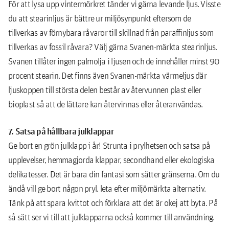
För att lysa upp vintermörkret tänder vi gärna levande ljus. Visste
du att stearinljus är bättre ur miljösynpunkt eftersom de
tillverkas av förnybara råvaror till skillnad från paraffinljus som
tillverkas av fossil råvara? Välj gärna Svanen-märkta stearinljus.
Svanen tillåter ingen palmolja i ljusen och de innehåller minst 90
procent stearin. Det finns även Svanen-märkta värmeljus där
ljuskoppen till största delen består av återvunnen plast eller
bioplast så att de lättare kan återvinnas eller återanvändas.
7. Satsa på hållbara julklappar
Ge bort en grön julklapp i år! Strunta i prylhetsen och satsa på
upplevelser, hemmagjorda klappar, secondhand eller ekologiska
delikatesser. Det är bara din fantasi som sätter gränserna. Om du
ändå vill ge bort någon pryl, leta efter miljömärkta alternativ.
Tänk på att spara kvittot och förklara att det är okej att byta. På
så sätt ser vi till att julklapparna också kommer till användning.