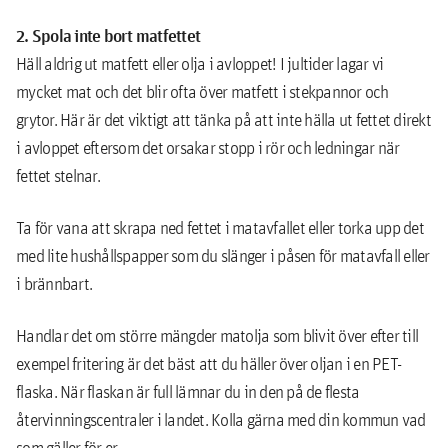
2. Spola inte bort matfettet
Häll aldrig ut matfett eller olja i avloppet! I jultider lagar vi
mycket mat och det blir ofta över matfett i stekpannor och
grytor. Här är det viktigt att tänka på att inte hälla ut fettet direkt
i avloppet eftersom det orsakar stopp i rör och ledningar när
fettet stelnar.
Ta för vana att skrapa ned fettet i matavfallet eller torka upp det
med lite hushållspapper som du slänger i påsen för matavfall eller
i brännbart.
Handlar det om större mängder matolja som blivit över efter till
exempel fritering är det bäst att du häller över oljan i en PET-
flaska. När flaskan är full lämnar du in den på de flesta
återvinningscentraler i landet. Kolla gärna med din kommun vad
som gäller för er.