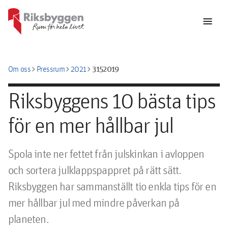
menu
chevron_right
chevron_right
chevron_right
3152019
Om oss
Pressrum
2021
Riksbyggens 10 bästa tips
för en mer hållbar jul
Spola inte ner fettet från julskinkan i avloppen 
och sortera julklappspappret på rätt sätt. 
Riksbyggen har sammanställt tio enkla tips för en 
mer hållbar jul med mindre påverkan på 
planeten.