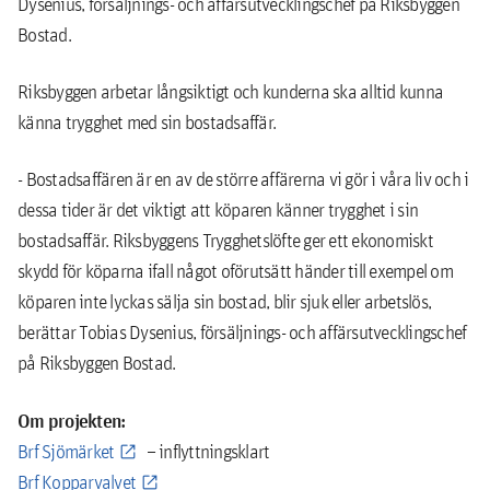
Dysenius, försäljnings- och affärsutvecklingschef på Riksbyggen
Bostad.
Riksbyggen arbetar långsiktigt och kunderna ska alltid kunna
känna trygghet med sin bostadsaffär.
- Bostadsaffären är en av de större affärerna vi gör i våra liv och i
dessa tider är det viktigt att köparen känner trygghet i sin
bostadsaffär. Riksbyggens Trygghetslöfte ger ett ekonomiskt
skydd för köparna ifall något oförutsätt händer till exempel om
köparen inte lyckas sälja sin bostad, blir sjuk eller arbetslös,
berättar Tobias Dysenius, försäljnings- och affärsutvecklingschef
på Riksbyggen Bostad.
Om projekten:
Brf Sjömärket
– inflyttningsklart
Brf Kopparvalvet