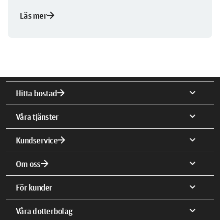
arrow_forward
Läs mer
arrow_forward
expand_more
Hitta bostad
expand_more
Våra tjänster
arrow_forward
expand_more
Kundservice
arrow_forward
expand_more
Om oss
expand_more
För kunder
expand_more
Våra dotterbolag