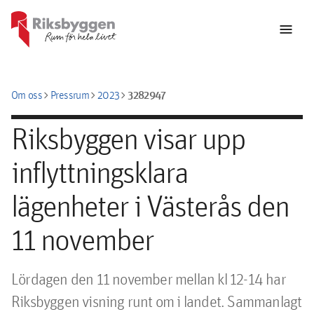
menu
chevron_right
chevron_right
chevron_right
3282947
Om oss
Pressrum
2023
Riksbyggen visar upp
inflyttningsklara
lägenheter i Västerås den
11 november
Lördagen den 11 november mellan kl 12-14 har 
Riksbyggen visning runt om i landet. Sammanlagt 