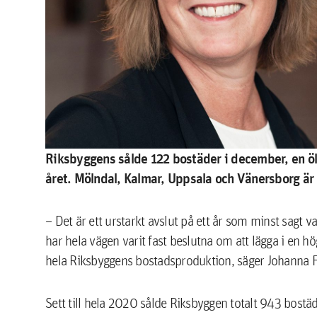
Riksbyggens sålde 122 bostäder i december, en ö
året. Mölndal, Kalmar, Uppsala och Vänersborg är n
– Det är ett urstarkt avslut på ett år som minst sagt
har hela vägen varit fast beslutna om att lägga i en h
hela Riksbyggens bostadsproduktion, säger Johanna Fr
Sett till hela 2020 sålde Riksbyggen totalt 943 bostä