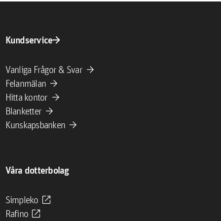
arrow_forward
Kundservice
arrow_forward
Vanliga Frågor & Svar
arrow_forward
Felanmälan
arrow_forward
Hitta kontor
arrow_forward
Blanketter
arrow_forward
Kunskapsbanken
Våra dotterbolag
open_in_new
Simpleko
open_in_new
Rafino