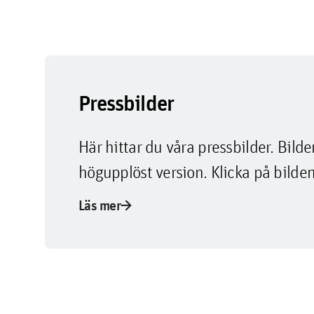
Pressbilder
Här hittar du våra pressbilder. Bi
högupplöst version. Klicka på bilden
arrow_forward
Läs mer