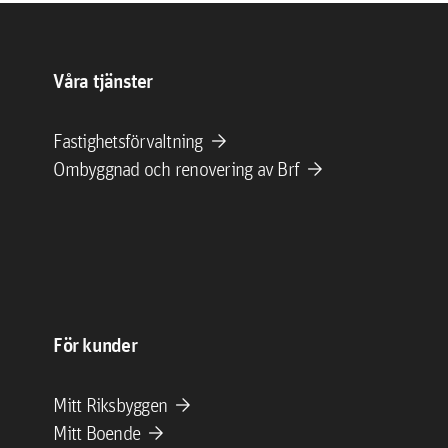
Våra tjänster
arrow_forward
Fastighetsförvaltning
arrow_forward
Ombyggnad och renovering av Brf
För kunder
arrow_forward
Mitt Riksbyggen
arrow_forward
Mitt Boende