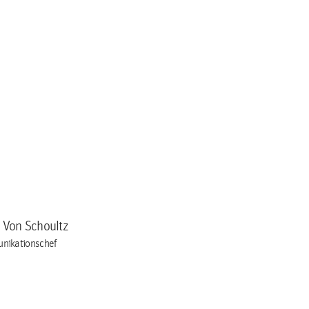
a Von Schoultz
nikationschef