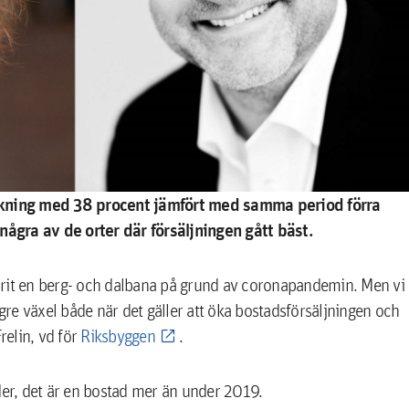
kning med 38 procent jämfört med samma period förra
ågra av de orter där försäljningen gått bäst.
 varit en berg- och dalbana på grund av coronapandemin. Men vi
ögre växel både när det gäller att öka bostadsförsäljningen och
elin, vd för
Riksbyggen
.
der, det är en bostad mer än under 2019.