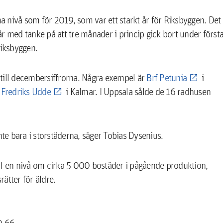
ma nivå som för 2019, som var ett starkt år för Riksbyggen. Det
 år med tanke på att tre månader i princip gick bort under först
Riksbyggen.
t till decembersiffrorna. Några exempel är
Brf Petunia
i
 Fredriks Udde
i Kalmar. I Uppsala sålde de 16 radhusen
nte bara i storstäderna, säger Tobias Dysenius.
ll en nivå om cirka 5 000 bostäder i pågående produktion,
ätter för äldre.
0 66