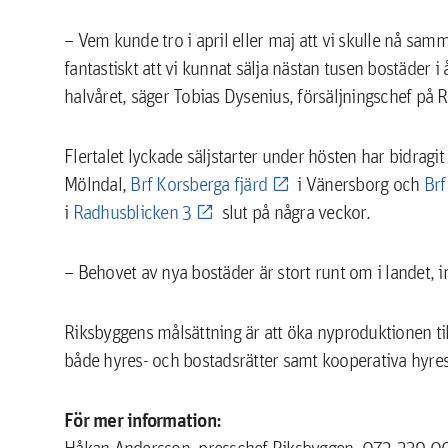
– Vem kunde tro i april eller maj att vi skulle nå sam
fantastiskt att vi kunnat sälja nästan tusen bostäder i
halvåret, säger Tobias Dysenius, försäljningschef på 
Flertalet lyckade säljstarter under hösten har bidragi
Mölndal,
Brf Korsberga fjärd
i Vänersborg och
Brf
i
Radhusblicken 3
slut på några veckor.
– Behovet av nya bostäder är stort runt om i landet, i
Riksbyggens målsättning är att öka nyproduktionen ti
både hyres- och bostadsrätter samt kooperativa hyresr
För mer information:
Håkan Andersson, presschef Riksbyggen, 072-239 0