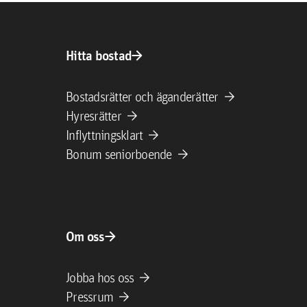
arrow_forward
Hitta bostad
arrow_forward
Bostadsrätter och äganderätter
arrow_forward
Hyresrätter
arrow_forward
Inflyttningsklart
arrow_forward
Bonum seniorboende
arrow_forward
Om oss
arrow_forward
Jobba hos oss
arrow_forward
Pressrum