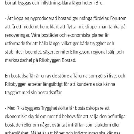
börjat byggas och inflyttningsklara lägenheter i Bro.
- Att köpa en nyproducerad bostad ger många fördelar. Förutom
att få ett modernt hem, klart att flytta in i, slipper man tänka på
renoveringar. Våra bostäder och ekonomiska planer är
utformade för att hålla länge, vilket ger både trygghet och
stabilitet i boendet, säger Jennifer Ellingsson, regional sälj- och
marknadschef på Riksbyggen Bostad.
En bostadsaffär är en av de större affärerna som görs i livet och
Riksbyggen arbetar långsiktigt för att kunderna ska känna
trygghet med sin bostadsaffär.
- Med Riksbyggens Trygghetslöfte får bostadsköpare ett
ekonomiskt skydd om mer tid behövs för att sälja den befintliga
bostaden eller om något oväntat inträffar, som sjukdom eller
arbetslöshet. Målet är att köpet och inflyttningen ska kännas