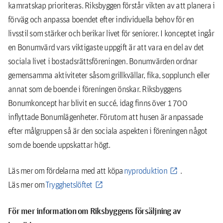
kamratskap prioriteras. Riksbyggen förstår vikten av att planera i
förväg och anpassa boendet efter individuella behov för en
livsstil som stärker och berikar livet för seniorer. I konceptet ingår
en Bonumvärd vars viktigaste uppgift är att vara en del av det
sociala livet i bostadsrättsföreningen. Bonumvärden ordnar
gemensamma aktiviteter såsom grillkvällar, fika, sopplunch eller
annat som de boende i föreningen önskar. Riksbyggens
Bonumkoncept har blivit en succé, idag finns över 1 700
inflyttade Bonumlägenheter. Förutom att husen är anpassade
efter målgruppen så är den sociala aspekten i föreningen något
som de boende uppskattar högt.
Läs mer om fördelarna med att köpa
nyproduktion
.
Läs mer om
Trygghetslöftet
För mer information om Riksbyggens försäljning av