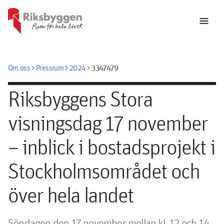
menu
chevron_right
chevron_right
chevron_right
3347479
Om oss
Pressrum
2024
Riksbyggens Stora
visningsdag 17 november
– inblick i bostadsprojekt i
Stockholmsområdet och
över hela landet
Söndagen den 17 november mellan kl. 12 och 14 