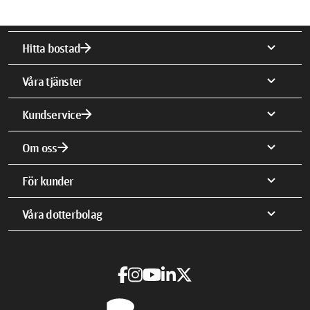
arrow_forward
expand_more
Hitta bostad
expand_more
Våra tjänster
arrow_forward
expand_more
Kundservice
arrow_forward
expand_more
Om oss
expand_more
För kunder
expand_more
Våra dotterbolag