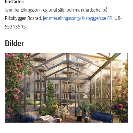
bostäder:
Jennifer Ellingsson, regional sälj- och marknadschef på
Riksbyggen Bostad,
jennifer.ellingsson@riksbyggen.se
08-
553 635 15.
Bilder