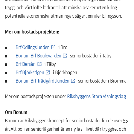
trygg, och vårt löfte bidrar till att minska osäkerheten kring
potentiella ekonomiska utmaningar, säger Jennifer Ellingsson.
Mer om bostadsprojekten:
Brf Odlingslunden
i Bro
Bonum Brf Boulevarden
seniorbostäder i Täby
Brf Bersån
i Täby
Brf Björkstigen
i Björkhagen
Bonum Brf Trädgårdslunden
seniorbostäder i Bromma
Mer om bostadsprojekten under
Riksbyggens Stora visningsdag
Om Bonum
Bonum är Riksbyggens koncept för seniorbostäder för de över 55
år. Att bo i en seniorlägenhet är en ny fas i livet där trygghet och