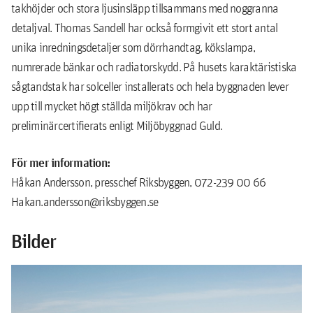
takhöjder och stora ljusinsläpp tillsammans med noggranna
detaljval. Thomas Sandell har också formgivit ett stort antal
unika inredningsdetaljer som dörrhandtag, kökslampa,
numrerade bänkar och radiatorskydd. På husets karaktäristiska
sågtandstak har solceller installerats och hela byggnaden lever
upp till mycket högt ställda miljökrav och har
preliminärcertifierats enligt Miljöbyggnad Guld.
För mer information:
Håkan Andersson, presschef Riksbyggen, 072-239 00 66
Hakan.andersson@riksbyggen.se
Bilder