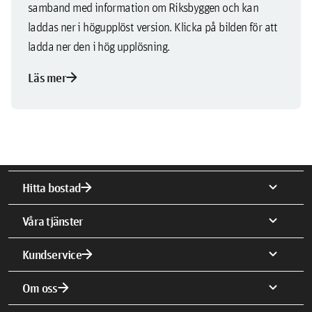
samband med information om Riksbyggen och kan
laddas ner i högupplöst version. Klicka på bilden för att
ladda ner den i hög upplösning.
arrow_forward
Läs mer
arrow_forward
expand_more
Hitta bostad
expand_more
Våra tjänster
arrow_forward
expand_more
Kundservice
arrow_forward
expand_more
Om oss