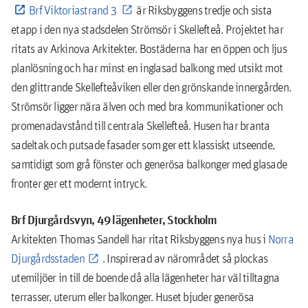
Brf Viktoriastrand 3
är Riksbyggens tredje och sista
etapp i den nya stadsdelen Strömsör i Skellefteå. Projektet har
ritats av Arkinova Arkitekter. Bostäderna har en öppen och ljus
planlösning och har minst en inglasad balkong med utsikt mot
den glittrande Skellefteåviken eller den grönskande innergården.
Strömsör ligger nära älven och med bra kommunikationer och
promenadavstånd till centrala Skellefteå. Husen har branta
sadeltak och putsade fasader som ger ett klassiskt utseende,
samtidigt som grå fönster och generösa balkonger med glasade
fronter ger ett modernt intryck.
Brf Djurgårdsvyn, 49 lägenheter, Stockholm
Arkitekten Thomas Sandell har ritat Riksbyggens nya hus i
Norra
Djurgårdsstaden
. Inspirerad av närområdet så plockas
utemiljöer in till de boende då alla lägenheter har väl tilltagna
terrasser, uterum eller balkonger. Huset bjuder generösa