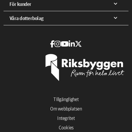
expand_more
För kunder
expand_more
Våra dotterbolag
Tillgänglighet
Om webbplatsen
Integritet
Cookies