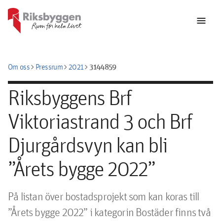
menu
chevron_right
chevron_right
chevron_right
3144859
Om oss
Pressrum
2021
Riksbyggens Brf
Viktoriastrand 3 och Brf
Djurgårdsvyn kan bli
”Årets bygge 2022”
På listan över bostadsprojekt som kan koras till 
”Årets bygge 2022” i kategorin Bostäder finns två 