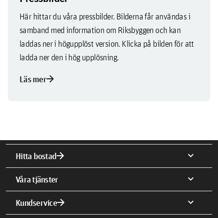
Här hittar du våra pressbilder. Bilderna får användas i
samband med information om Riksbyggen och kan
laddas ner i högupplöst version. Klicka på bilden för att
ladda ner den i hög upplösning.
arrow_forward
Läs mer
arrow_forward
expand_more
Hitta bostad
expand_more
Våra tjänster
arrow_forward
expand_more
Kundservice