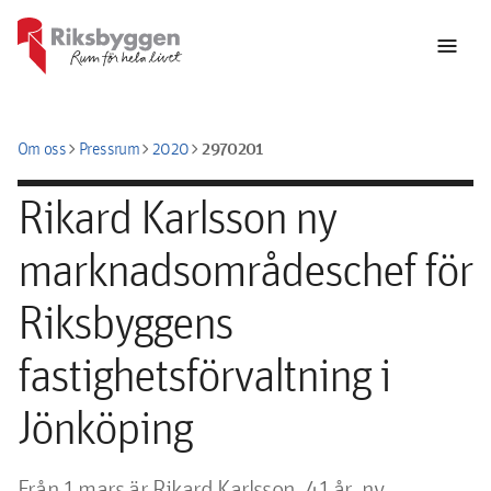
menu
chevron_right
chevron_right
chevron_right
2970201
Om oss
Pressrum
2020
Rikard Karlsson ny
marknadsområdeschef för
Riksbyggens
fastighetsförvaltning i
Jönköping
Från 1 mars är Rikard Karlsson, 41 år, ny 