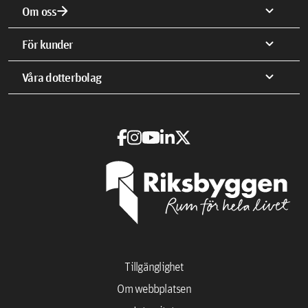
arrow_forward
expand_more
Om oss
expand_more
För kunder
expand_more
Våra dotterbolag
Tillgänglighet
Om webbplatsen