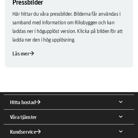
Pressbilder
Här hittar du våra pressbilder. Bilderna får användas i
samband med information om Riksbyggen och kan
laddas ner i högupplöst version. Klicka på bilden för att
ladda ner den i hög upplösning.
arrow_forward
Läs mer
arrow_forward
expand_more
Hitta bostad
expand_more
Våra tjänster
arrow_forward
expand_more
Kundservice