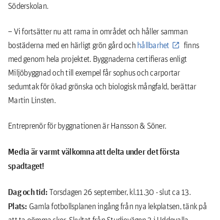
Söderskolan.
– Vi fortsätter nu att rama in området och håller samman
bostäderna med en härligt grön gård och
hållbarhet
finns
med genom hela projektet. Byggnaderna certifieras enligt
Miljöbyggnad och till exempel får sophus och carportar
sedumtak för ökad grönska och biologisk mångfald, berättar
Martin Linsten.
Entreprenör för byggnationen är Hansson & Söner.
Media är varmt välkomna att delta under det första
spadtaget!
Dag och tid:
Torsdagen 26 september, kl.11.30 - slut ca 13.
Plats:
Gamla fotbollsplanen ingång från nya lekplatsen, tänk på
att ta oömma skor. Skyltat från Studievägen 3 i Uddevalla.