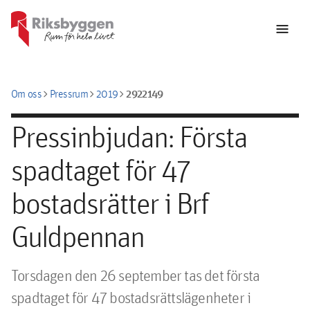
menu
chevron_right
chevron_right
chevron_right
2922149
Om oss
Pressrum
2019
Pressinbjudan: Första
spadtaget för 47
bostadsrätter i Brf
Guldpennan
Torsdagen den 26 september tas det första 
spadtaget för 47 bostadsrättslägenheter i 