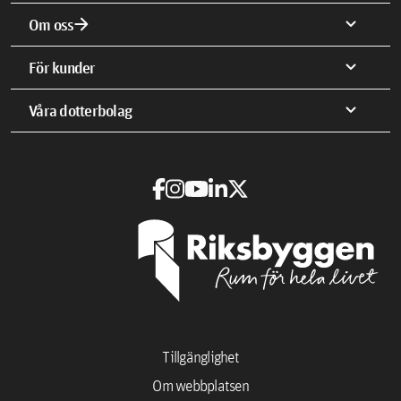
arrow_forward
expand_more
Om oss
expand_more
För kunder
expand_more
Våra dotterbolag
Tillgänglighet
Om webbplatsen