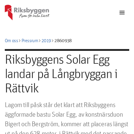
menu
chevron_right
chevron_right
chevron_right
2860938
Om oss
Pressrum
2019
Riksbyggens Solar Egg
landar på Långbryggan i
Rättvik
Lagom till påsk står det klart att Riksbyggens 
äggformade bastu Solar Egg, av konstnärsduon 
Bigert och Bergström, kommer att placeras längst 
ut på den 628 meter  i Rättvik med det passande 