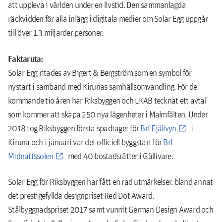
att uppleva i världen under en livstid. Den sammanlagda
räckvidden för alla inlägg i digitala medier om Solar Egg uppgår
till över 1,3 miljarder personer.
Faktaruta:
Solar Egg ritades av Bigert & Bergström som en symbol för
nystart i samband med Kirunas samhällsomvandling. För de
kommande tio åren har Riksbyggen och LKAB tecknat ett avtal
som kommer att skapa 250 nya lägenheter i Malmfälten. Under
2018 tog Riksbyggen första spadtaget för
Brf Fjällvyn
i
Kiruna och i januari var det officiell byggstart för
Brf
Midnattssolen
med 40 bostadsrätter i Gällivare.
Solar Egg för Riksbyggen har fått en rad utmärkelser, bland annat
det prestigefyllda designpriset Red Dot Award,
Stålbyggnadspriset 2017 samt vunnit German Design Award och