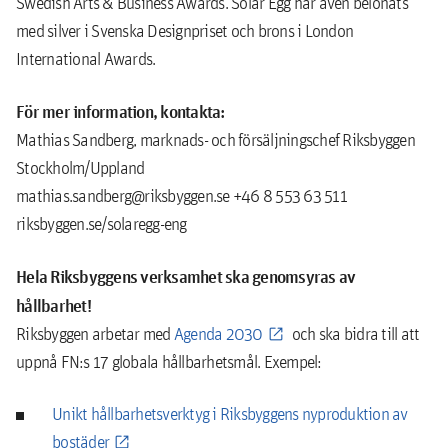
Swedish Arts & Business Awards. Solar Egg har även belönats
med silver i Svenska Designpriset och brons i London
International Awards.
För mer information, kontakta:
Mathias Sandberg, marknads- och försäljningschef Riksbyggen
Stockholm/Uppland
mathias.sandberg@riksbyggen.se +46 8 553 63 511
riksbyggen.se/solaregg-eng
H
ela Riksbyggens verksamhet ska genomsyras av
hållbarhet!
Riksbyggen arbetar med
Agenda 2030
och ska bidra till att
uppnå FN:s 17 globala hållbarhetsmål. Exempel:
Unikt hållbarhetsverktyg i Riksbyggens nyproduktion av
bostäder