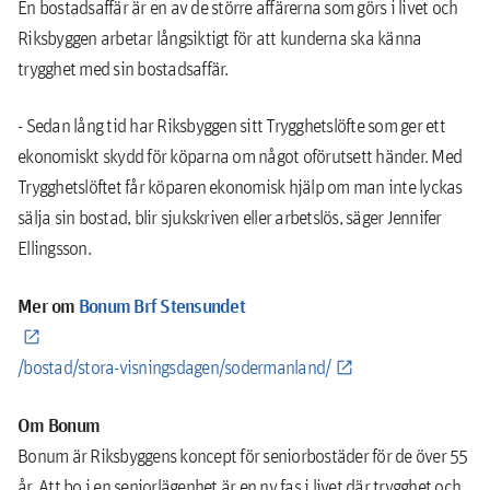
En bostadsaffär är en av de större affärerna som görs i livet och
Riksbyggen arbetar långsiktigt för att kunderna ska känna
trygghet med sin bostadsaffär.
- Sedan lång tid har Riksbyggen sitt Trygghetslöfte som ger ett
ekonomiskt skydd för köparna om något oförutsett händer. Med
Trygghetslöftet får köparen ekonomisk hjälp om man inte lyckas
sälja sin bostad, blir sjukskriven eller arbetslös, säger Jennifer
Ellingsson.
Mer om
Bonum Brf Stensundet
/bostad/stora-visningsdagen/sodermanland/
Om Bonum
Bonum är Riksbyggens koncept för seniorbostäder för de över 55
år. Att bo i en seniorlägenhet är en ny fas i livet där trygghet och