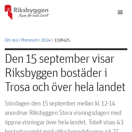
menu
chevron_right
chevron_right
chevron_right
3338425
Om oss
Pressrum
2024
Den 15 september visar
Riksbyggen bostäder i
Trosa och över hela landet
Söndagen den 15 september mellan kl. 12-14 
anordnar Riksbyggen Stora visningsdagen med 
öppna visningar över hela landet. Totalt visas 43 
bostadsprojekt med olika boendeformer på 27 