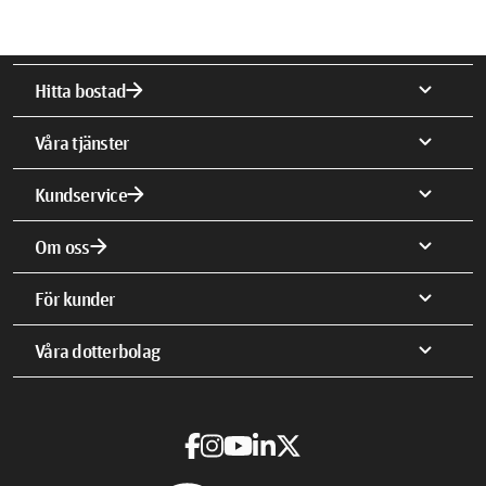
arrow_forward
expand_more
Hitta bostad
expand_more
Våra tjänster
arrow_forward
expand_more
Kundservice
arrow_forward
expand_more
Om oss
expand_more
För kunder
expand_more
Våra dotterbolag