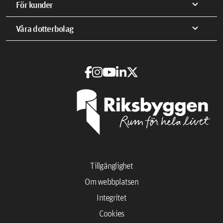
expand_more
För kunder
expand_more
Våra dotterbolag
Tillgänglighet
Om webbplatsen
Integritet
Cookies