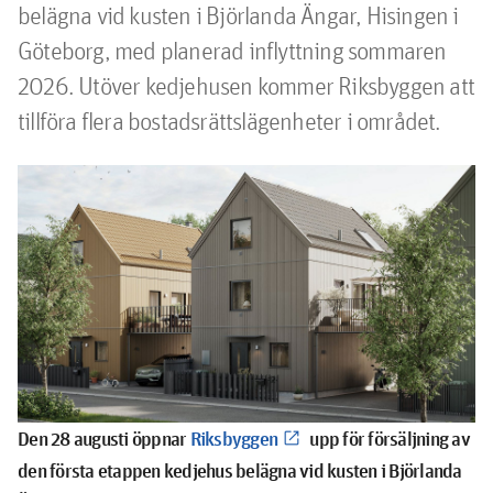
belägna vid kusten i Björlanda Ängar, Hisingen i 
Göteborg, med planerad inflyttning sommaren 
2026. Utöver kedjehusen kommer Riksbyggen att 
tillföra flera bostadsrättslägenheter i området.
Den 28 augusti öppnar
Riksbyggen
upp för försäljning a
v
den första etappen
kedjehus belägn
a vid k
usten i Björlanda