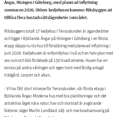
Ängar, Hisingen i Göteborg, med planerad inflyttning
sommaren 2026. Utöver kedjehusen kommer Riksbyggen att
tillföra flera bostadsrättslägenheter i området.
Riksbyggens totalt 17 kedjehus i Terrasslunden är äganderätter
och ligger i Björlanda Ängar på Hisingen i Göteborg. I en första
etapp släpps nu tio hus till försäljning med planerad inflyttning i
juni 2026. Kedjehusen är enfamiljshus i två och en halv plan med
sex rum och kök fördelade på 150 kvadratmeter. Husen har en
terrass på andra våningen och egen tomt med färdig anlagd
trädgård, carport och altan.
- Vi har fått stort intresse för Terrasslunden, vår första etapp i
Björlanda Ängar. Moderna hus med bra planlösningar och det
attraktiva läget nära natur, hav och storstad är avgörande
faktorer, säger Martin Lundblad, sälj- och marknadsansvarig på