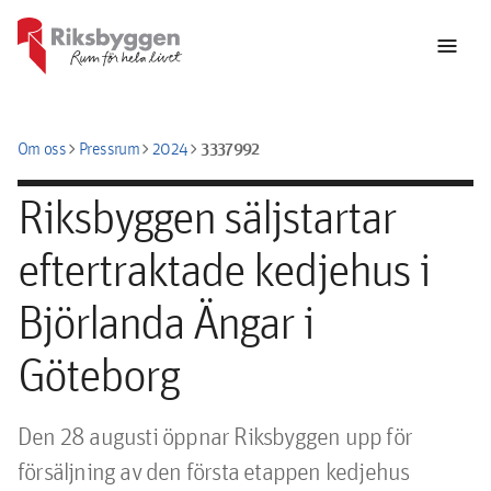
menu
chevron_right
chevron_right
chevron_right
3337992
Om oss
Pressrum
2024
Riksbyggen säljstartar
eftertraktade kedjehus i
Björlanda Ängar i
Göteborg
﻿Den 28 augusti öppnar Riksbyggen upp för 
försäljning av den första etappen kedjehus 