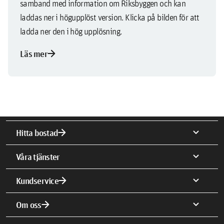
samband med information om Riksbyggen och kan
laddas ner i högupplöst version. Klicka på bilden för att
ladda ner den i hög upplösning.
arrow_forward
Läs mer
arrow_forward
expand_more
Hitta bostad
expand_more
Våra tjänster
arrow_forward
expand_more
Kundservice
arrow_forward
expand_more
Om oss