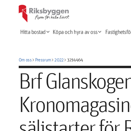
expand_more
expand_more
Hitta bostad
Köpa och hyra av oss
Fastighetsfö
chevron_right
chevron_right
chevron_right
3214464
Om oss
Pressrum
2022
Brf Glanskogen
Kronomagasine
säljstarter för