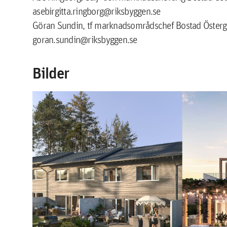
asebirgitta.ringborg@riksbyggen.se
Göran Sundin, tf marknadsområdschef Bostad Österg
goran.sundin@riksbyggen.se
Bilder