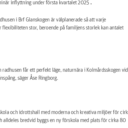
.
inär inflyttning under första kvartalet 2025
husen i Brf Glanskogen är välplanerade så att varje
lexibiliteten stor, beroende på familjens storlek kan antalet
 radhusen får ett perfekt läge, naturnära i Kolmårdsskogen vid
inspång, säger Åse Ringborg.
ola och idrottshall med moderna och kreativa miljöer för cir
ch alldeles bredvid byggs en ny förskola med plats för cirka 80