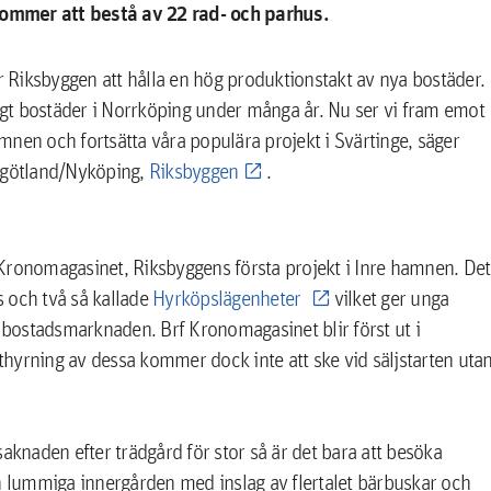
kommer att bestå av 22 rad- och parhus.
Riksbyggen att hålla en hög produktionstakt av nya bostäder.
gt bostäder i Norrköping under många år. Nu ser vi fram emot
nen och fortsätta våra populära projekt i Svärtinge, säger
rgötland/Nyköping,
Riksbyggen
.
Kronomagasinet, Riksbyggens första projekt i Inre hamnen. Det
 och två så kallade
Hyrköpslägenheter
vilket ger unga
å bostadsmarknaden. Brf Kronomagasinet blir först ut i
hyrning av dessa kommer dock inte att ske vid säljstarten uta
aknaden efter trädgård för stor så är det bara att besöka
lummiga innergården med inslag av flertalet bärbuskar och