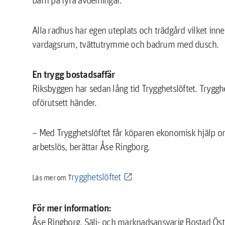
Alla radhus har egen uteplats och trädgård vilket inne
vardagsrum, tvättutrymme och badrum med dusch.
En trygg bostadsaffär
Riksbyggen har sedan lång tid Trygghetslöftet. Trygg
oförutsett händer.
– Med Trygghetslöftet får köparen ekonomisk hjälp om 
arbetslös, berättar Åse Ringborg.
rygghetslöftet
Läs mer om T
För mer information:
Åse Ringborg, Sälj- och marknadsansvarig Bostad Ös