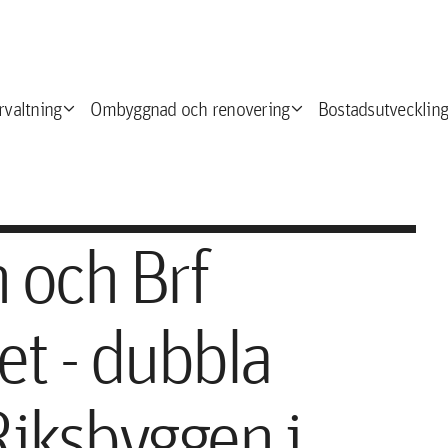
expand_more
expand_more
e
rvaltning
Ombyggnad och renovering
Bostadsutveckling
 och Brf
t - dubbla
 Riksbyggen i