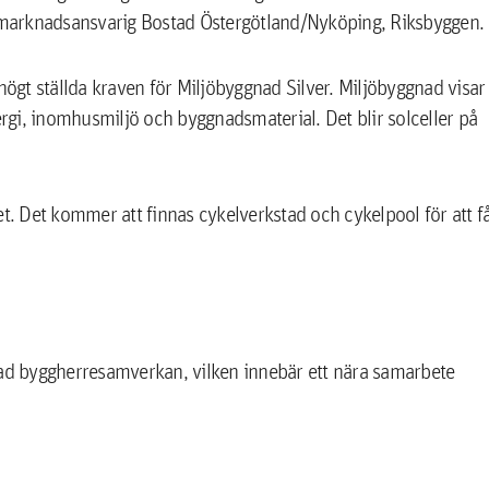
h marknadsansvarig Bostad Östergötland/Nyköping, Riksbyggen.
högt ställda kraven för Miljöbyggnad Silver. Miljöbyggnad visar
nergi, inomhusmiljö och byggnadsmaterial. Det blir solceller på
et. Det kommer att finnas cykelverkstad och cykelpool för att f
lad byggherresamverkan, vilken innebär ett nära samarbete