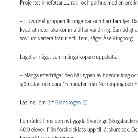
Projektet innefattar 22 rad- och parhus med en prelim
– Huvudmålgruppen är unga par och barnfamiljer. Rad
kvadratmeter ska komma till användning. Samtidigt är f
sovrum variera från tre till fem, säger Åse Ringborg.
Läget är något som många köpare uppskattar.
– Många efterfrågar den här typen av boende idag och
sjön Glan och bara 15 minuter från Norrköping och F
Läs mer om
Brf Glanskogen
I området finns den nybyggda Svärtinge Skogsbacke sk
400 elever, från förskoleklass upp till årskurs sex. O
barn på fyra avdelningar.