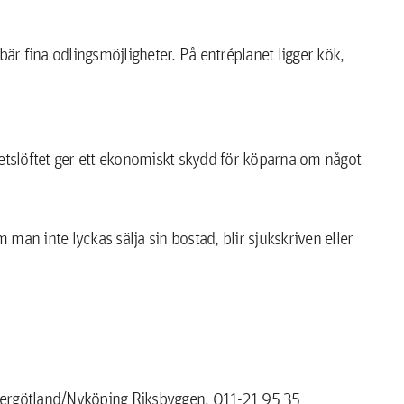
bär fina odlingsmöjligheter. På entréplanet ligger kök,
hetslöftet ger ett ekonomiskt skydd för köparna om något
man inte lyckas sälja sin bostad, blir sjukskriven eller
tergötland/Nyköping Riksbyggen, 011-21 95 35