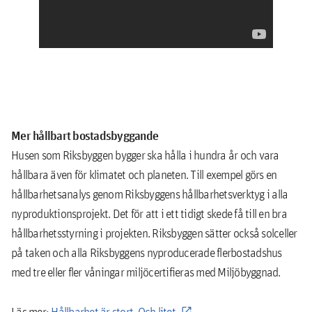
Mer hållbart bostadsbyggande
Husen som Riksbyggen bygger ska hålla i hundra år och vara
hållbara även för klimatet och planeten. Till exempel görs en
hållbarhetsanalys genom Riksbyggens hållbarhetsverktyg i alla
nyproduktionsprojekt. Det för att i ett tidigt skede få till en bra
hållbarhetsstyrning i projekten. Riksbyggen sätter också solceller
på taken och alla Riksbyggens nyproducerade flerbostadshus
med tre eller fler våningar miljöcertifieras med Miljöbyggnad.
Läs mer:
Hållbarhet är stort. Och litet.