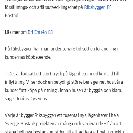
försäljnings- och affärsutvecklingschef på
Riksbyggen
Bostad.
Läs mer om
Brf Entrén
På Riksbyggen har man under senare tid sett en förändring i
kundernas köpbeteende.
– Det är fortsatt ett stort tryck på lägenheter med kort tid till
inflyttning. Vi ser dock en betydligt större benägenhet hos våra
kunder ”att köpa på ritning”, innan husen är byggda och klara,
säger Tobias Dysenius.
Varje år bygger Riksbyggen ett tusental nya lägenheter i hela
Sverige. Bostadsprojekten är många och varierande – från att
skapa helt nya bostadsområden till att addera ett nytt projekt i