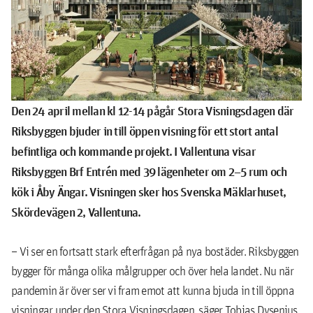
Den 24 april mellan kl 12-14 pågår Stora Visningsdagen där
Riksbyggen bjuder in till öppen visning för ett stort antal
befintliga och kommande projekt. I Vallentuna visar
Riksbyggen Brf Entrén med 39 lägenheter om 2–5 rum och
kök i Åby Ängar. Visningen sker hos Svenska Mäklarhuset,
Skördevägen 2, Vallentuna.
– Vi ser en fortsatt stark efterfrågan på nya bostäder. Riksbyggen
bygger för många olika målgrupper och över hela landet. Nu när
pandemin är över ser vi fram emot att kunna bjuda in till öppna
visningar under den Stora Visningsdagen, säger Tobias Dysenius,