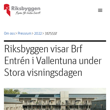
menu
chevron_right
chevron_right
chevron_right
3175537
Om oss
Pressrum
2022
Riksbyggen visar Brf
Entrén i Vallentuna under
Stora visningsdagen