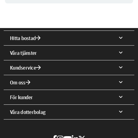
arrow_forward
expand_more
Hitta bostad
expand_more
Våra tjänster
arrow_forward
expand_more
Kundservice
arrow_forward
expand_more
Om oss
expand_more
För kunder
expand_more
Våra dotterbolag