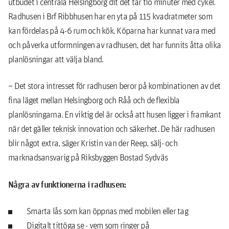
utbudet i centrala Helsingborg dit det tar tio minuter med cykel.
Radhusen i Brf Ribbhusen har en yta på 115 kvadratmeter som
kan fördelas på 4-6 rum och kök. Köparna har kunnat vara med
och påverka utformningen av radhusen, det har funnits åtta olika
planlösningar att välja bland.
– Det stora intresset för radhusen beror på kombinationen av det
fina läget mellan Helsingborg och Råå och de flexibla
planlösningarna. En viktig del är också att husen ligger i framkant
när det gäller teknisk innovation och säkerhet. De här radhusen
blir något extra, säger Kristin van der Reep, sälj- och
marknadsansvarig på Riksbyggen Bostad Sydväs
Några av funktionerna i radhusen:
Smarta lås som kan öppnas med mobilen eller tag
Digitalt tittöga se - vem som ringer på