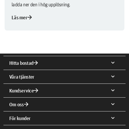
ladda ner den i hög upplösning.
arrow_forward
Läs mer
arrow_forward
expand_more
Hitta bostad
expand_more
Våra tjänster
arrow_forward
expand_more
Kundservice
arrow_forward
expand_more
Om oss
expand_more
För kunder