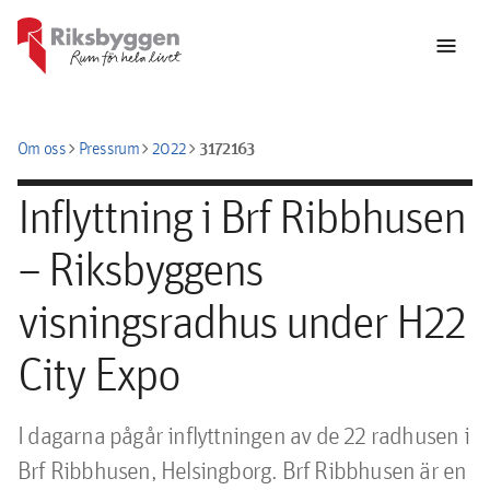
menu
chevron_right
chevron_right
chevron_right
3172163
Om oss
Pressrum
2022
Inflyttning i Brf Ribbhusen
– Riksbyggens
visningsradhus under H22
City Expo
I dagarna pågår inflyttningen av de 22 radhusen i 
Brf Ribbhusen, Helsingborg. Brf Ribbhusen är en 