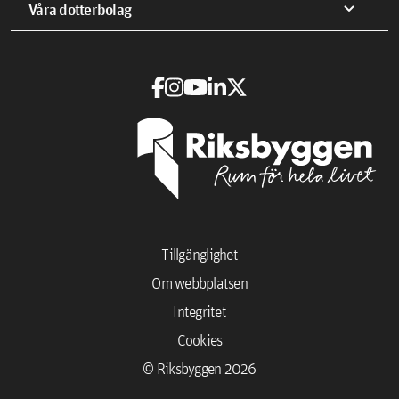
expand_more
Våra dotterbolag
Tillgänglighet
Om webbplatsen
Integritet
Cookies
© Riksbyggen 2026