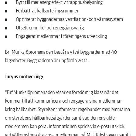
Bytt till mer energieffektiv trapphusbelysning
Förbättrat källsorteringsrummen
Optimerat byggnadernas ventilation- och värmesystem
Utsett en miljö- och energiansvarig
Engagerat medlemmar i föreningens utveckling
Brf Munksjöpromenaden består av två byggnader med 40
lägenheter. Byggnaderna är uppförda 2011.
Juryns motivering:
”Brf Munksjöpromenaden visar en föredömlig klass när det
kommer till att kommunicera och engagera sina medlemmar
kring hållbarhet. Styrelsen informerar regelbundet medlemmarna
om styrelsens hållbarhetsåtgärder samt vad den enskilde
medlemmen kan göra. Informationen sprids via e-post utskick,
vid välkomstbesök av nya medlemmar, på Mitt Riksbyggen samt i