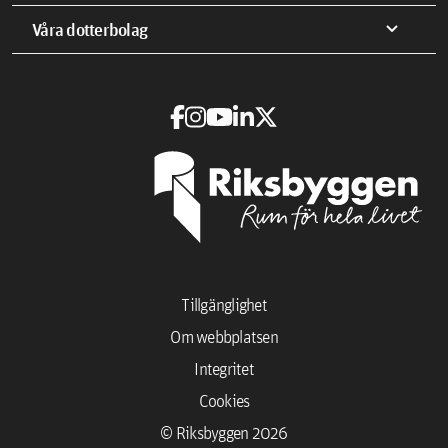
expand_more
Våra dotterbolag
Tillgänglighet
Om webbplatsen
Integritet
Cookies
© Riksbyggen 2026