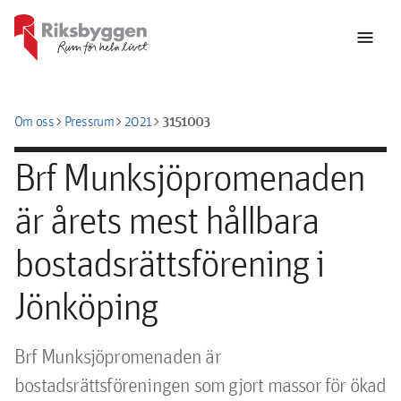
menu
chevron_right
chevron_right
chevron_right
3151003
Om oss
Pressrum
2021
Brf Munksjöpromenaden
är årets mest hållbara
bostadsrättsförening i
Jönköping
Brf Munksjöpromenaden är 
bostadsrättsföreningen som gjort massor för ökad 