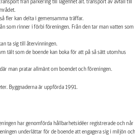
ansport från parkering till lägenhet alt. transport av avfall till
området.
n så fler kan delta i gemensamma träffar.
n som rinner i förbi föreningen. Från den tar man vatten som
n ta sig till återvinningen.
m tält som de boende kan boka för att på så sätt utomhus
 där man pratar allmänt om boendet och föreningen.
eter. Byggnaderna är uppförda 1991.
eningen har genomförda hållbarhetsidéer registrerade och når
reningen underlättar för de boende att engagera sig i miljön oc