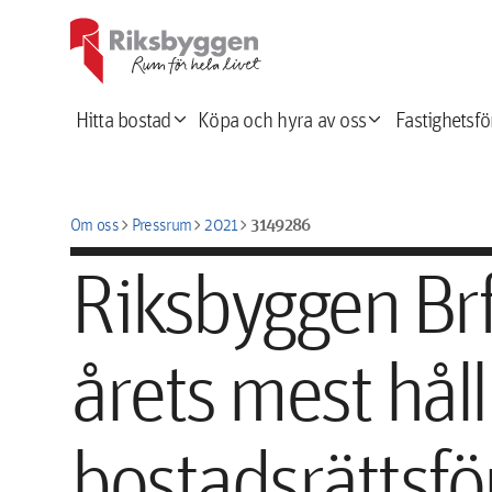
expand_more
expand_more
Hitta bostad
Köpa och hyra av oss
Fastighetsfö
chevron_right
chevron_right
chevron_right
3149286
Om oss
Pressrum
2021
Riksbyggen Brf
årets mest hål
bostadsrättsfö