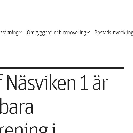
expand_more
expand_more
e
rvaltning
Ombyggnad och renovering
Bostadsutveckling
 Näsviken 1 är
lbara
rening i