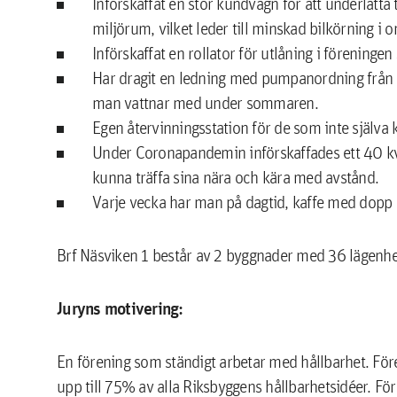
Införskaffat en stor kundvagn för att underlätta tr
miljörum, vilket leder till minskad bilkörning i 
Införskaffat en rollator för utlåning i föreninge
Har dragit en ledning med pumpanordning från å
man vattnar med under sommaren.
Egen återvinningsstation för de som inte själva ka
Under Coronapandemin införskaffades ett 40 kv
kunna träffa sina nära och kära med avstånd.
Varje vecka har man på dagtid, kaffe med dopp
Brf Näsviken 1 består av 2 byggnader med 36 lägenh
Juryns motivering:
En förening som ständigt arbetar med hållbarhet. För
upp till 75% av alla Riksbyggens hållbarhetsidéer. Fö