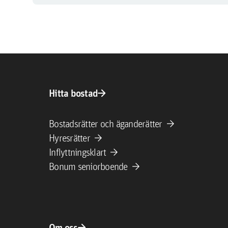
arrow_forward
Hitta bostad
arrow_forward
Bostadsrätter och äganderätter
arrow_forward
Hyresrätter
arrow_forward
Inflyttningsklart
arrow_forward
Bonum seniorboende
arrow_forward
Om oss