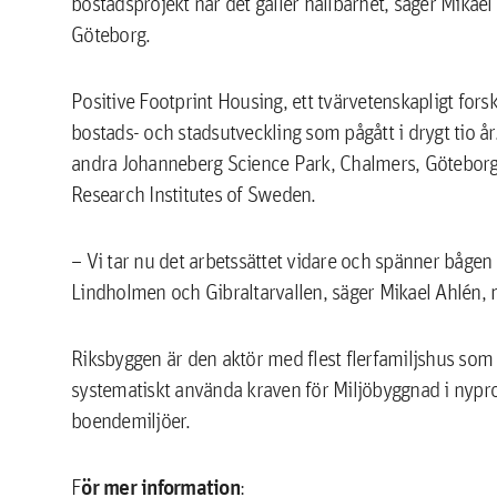
bostadsprojekt när det gäller hållbarhet, säger Mika
Göteborg.
Positive Footprint Housing, ett tvärvetenskapligt for
bostads- och stadsutveckling som pågått i drygt tio å
andra Johanneberg Science Park, Chalmers, Göteborgs
Research Institutes of Sweden.
– Vi tar nu det arbetssättet vidare och spänner bågen
Lindholmen och Gibraltarvallen, säger Mikael Ahlén
Riksbyggen är den aktör med flest flerfamiljshus som 
systematiskt använda kraven för Miljöbyggnad i nypro
boendemiljöer.
ör mer information
F
: