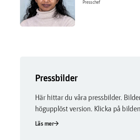
Presschef
Pressbilder
Här hittar du våra pressbilder. Bi
högupplöst version. Klicka på bilden
arrow_forward
Läs mer