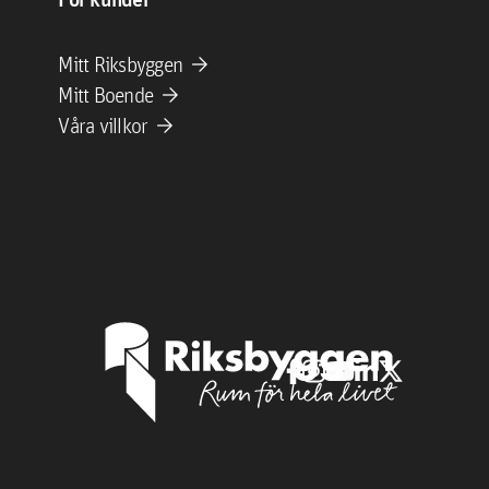
arrow_forward
Mitt Riksbyggen
arrow_forward
Mitt Boende
arrow_forward
Våra villkor