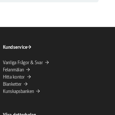
arrow_forward
Kundservice
arrow_forward
Vanliga Frågor & Svar
arrow_forward
Felanmälan
arrow_forward
Hitta kontor
arrow_forward
Blanketter
arrow_forward
Kunskapsbanken
Våra dotterbolag