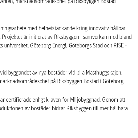
el Ahlén, marknadsområdeschef på Riksbyggen Bostad i
skningsarbete med helhetstänkande kring innovativ hållbar
r. Projektet är initierat av Riksbyggen i samverkan med bland
 universitet, Göteborg Energi, Göteborgs Stad och RISE -
 vid byggandet av nya bostäder vid bl a Masthuggskajen,
, marknadsområdeschef på Riksbyggen Bostad i Göteborg.
är certifierade enligt kraven för Miljöbyggnad. Genom att
duktionen av bostäder bidrar Riksbyggen till mer hållbara