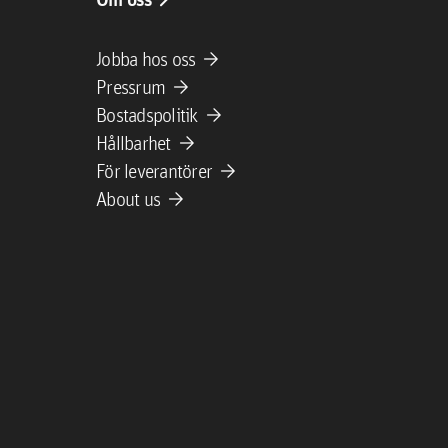
arrow_forward
Jobba hos oss
arrow_forward
Pressrum
arrow_forward
Bostadspolitik
arrow_forward
Hållbarhet
arrow_forward
För leverantörer
arrow_forward
About us