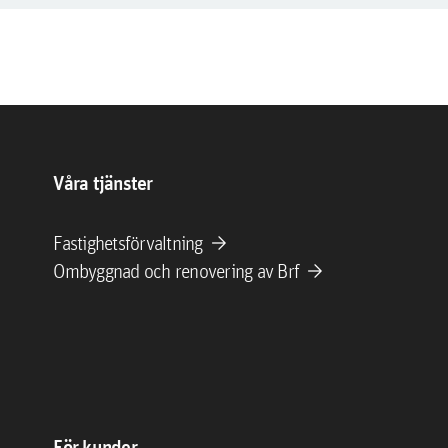
Våra tjänster
arrow_forward
Fastighetsförvaltning
arrow_forward
Ombyggnad och renovering av Brf
För kunder