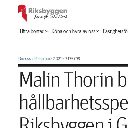
expand_more
expand_more
Hitta bostad
Köpa och hyra av oss
Fastighetsfö
chevron_right
chevron_right
chevron_right
3135799
Om oss
Pressrum
2021
Malin Thorin bl
hållbarhetsspec
Riksbyggen i 