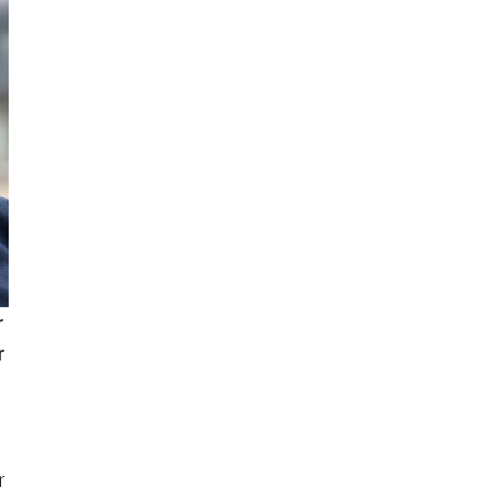
r
r
r