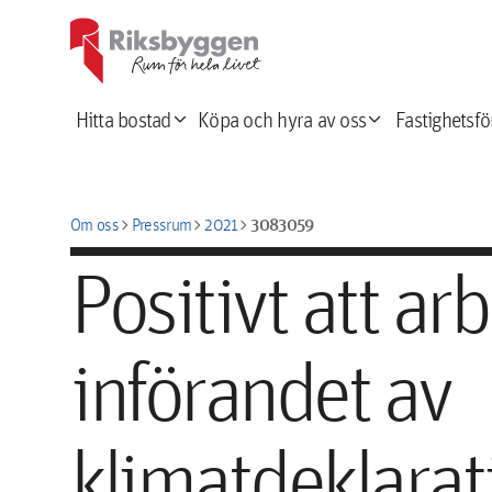
expand_more
expand_more
Hitta bostad
Köpa och hyra av oss
Fastighetsfö
chevron_right
chevron_right
chevron_right
3083059
Om oss
Pressrum
2021
Positivt att ar
införandet av
klimatdeklarati