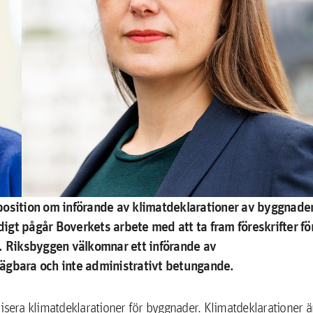
position om införande av klimatdeklarationer av byggnade
digt pågår Boverkets arbete med att ta fram föreskrifter fö
n. Riksbyggen välkomnar ett införande av
tsägbara och inte administrativt betungande.
alisera klimatdeklarationer för byggnader. Klimatdeklarationer ä