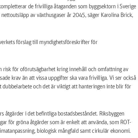
 kompletterar de frivilliga åtaganden som byggsektorn i Sverige
ra nettoutsläpp av växthusgaser år 2045, säger Karolina Brick,
rkets förslag till myndighetsföreskrifter för
en risk för oförutsägbarhet kring innehåll och omfattning av
de krav än att vissa uppgifter ska vara frivilliga. Vi ser också
 dubbelarbete och det är viktigt att hanteringen inte blir för
örs åtgärder i det befintliga bostadsbeståndet. Riksbyggen
ningar för gröna åtgärder som är enkelt att använda, som ROT-
limatanpassning, biologisk mångfald samt cirkulär ekonomi.