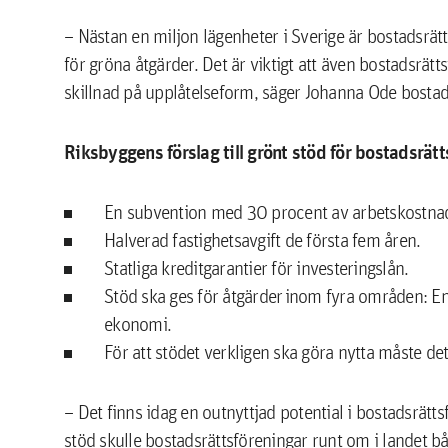
– Nästan en miljon lägenheter i Sverige är bostadsrä
för gröna åtgärder. Det är viktigt att även bostadsrätt
skillnad på upplåtelseform, säger Johanna Ode bosta
Riksbyggens förslag till grönt stöd för bostadsrätt
En subvention med 30 procent av arbetskostna
Halverad fastighetsavgift de första fem åren.
Statliga kreditgarantier för investeringslån.
Stöd ska ges för åtgärder inom fyra områden: En
ekonomi.
För att stödet verkligen ska göra nytta måste de
– Det finns idag en outnyttjad potential i bostadsrätts
stöd skulle bostadsrättsföreningar runt om i landet b