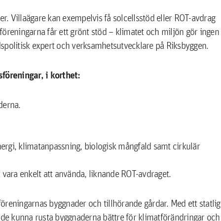
tter. Villaägare kan exempelvis få solcellsstöd eller ROT-avdrag
sföreningarna får ett grönt stöd – klimatet och miljön gör ingen
dspolitisk expert och verksamhetsutvecklare på Riksbyggen.
sföreningar, i korthet:
derna.
ergi, klimatanpassning, biologisk mångfald samt cirkulär
t vara enkelt att använda, liknande ROT-avdraget.
föreningarnas byggnader och tillhörande gårdar. Med ett statlig
åde kunna rusta byggnaderna bättre för klimatförändringar och