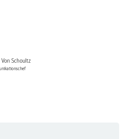
a Von Schoultz
nikationschef