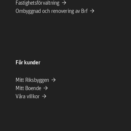
arrow_forward
Fastighetsförvaltning
arrow_forward
Ombyggnad och renovering av Brf
För kunder
arrow_forward
Mitt Riksbyggen
arrow_forward
Mitt Boende
arrow_forward
Våra villkor