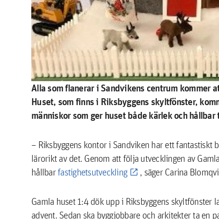
Alla som flanerar i Sandvikens centrum kommer at
Huset, som finns i Riksbyggens skyltfönster, komme
människor som ger huset både kärlek och hållbar 
– Riksbyggens kontor i Sandviken har ett fantastiskt br
lärorikt av det. Genom att följa utvecklingen av Gam
hållbar
fastighetsutveckling
, säger Carina Blomqvi
Gamla huset 1:4 dök upp i Riksbyggens skyltfönster l
advent. Sedan ska byggjobbare och arkitekter ta en p