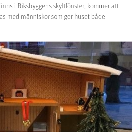
inns i Riksbyggens skyltfönster, kommer att 
yllas med människor som ger huset både 