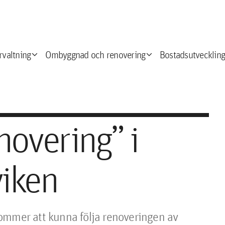
expand_more
expand_more
e
rvaltning
Ombyggnad och renovering
Bostadsutveckling
novering” i
viken
ommer att kunna följa renoveringen av 