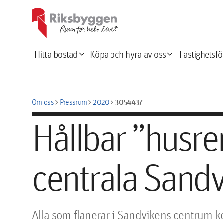
expand_more
expand_more
Hitta bostad
Köpa och hyra av oss
Fastighetsfö
chevron_right
chevron_right
chevron_right
3054437
Om oss
Pressrum
2020
Hållbar ”husre
centrala Sand
Alla som flanerar i Sandvikens centrum k