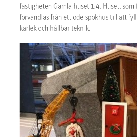
fastigheten Gamla huset 1:4. Huset, som f
förvandlas från ett öde spökhus till att f
kärlek och hållbar teknik.