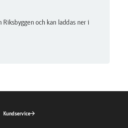
m Riksbyggen och kan laddas ner i
arrow_forward
Kundservice