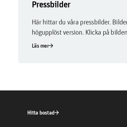
Pressbilder
Här hittar du våra pressbilder. Bi
högupplöst version. Klicka på bilden
arrow_forward
Läs mer
arrow_forward
Hitta bostad