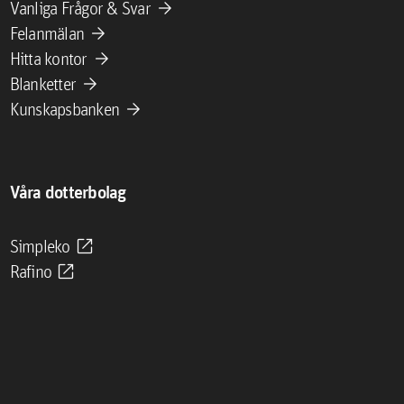
arrow_forward
Vanliga Frågor & Svar
arrow_forward
Felanmälan
arrow_forward
Hitta kontor
arrow_forward
Blanketter
arrow_forward
Kunskapsbanken
Våra dotterbolag
open_in_new
Simpleko
open_in_new
Rafino