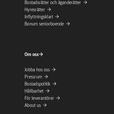
arrow_forward
Bostadsrätter och äganderätter
arrow_forward
Hyresrätter
arrow_forward
Inflyttningsklart
arrow_forward
Bonum seniorboende
arrow_forward
Om oss
arrow_forward
Jobba hos oss
arrow_forward
Pressrum
arrow_forward
Bostadspolitik
arrow_forward
Hållbarhet
arrow_forward
För leverantörer
arrow_forward
About us