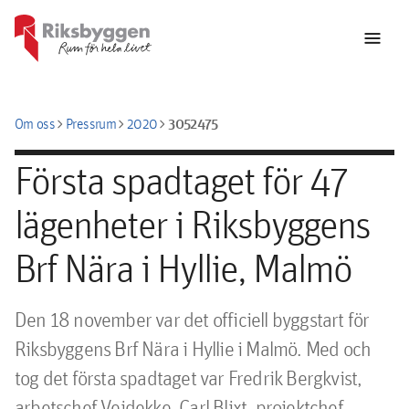
menu
chevron_right
chevron_right
chevron_right
3052475
Om oss
Pressrum
2020
Första spadtaget för 47
lägenheter i Riksbyggens
Brf Nära i Hyllie, Malmö
​Den 18 november var det officiell byggstart för 
Riksbyggens Brf Nära i Hyllie i Malmö. Med och 
tog det första spadtaget var Fredrik Bergkvist, 
arbetschef Veidekke, Carl Blixt, projektchef 