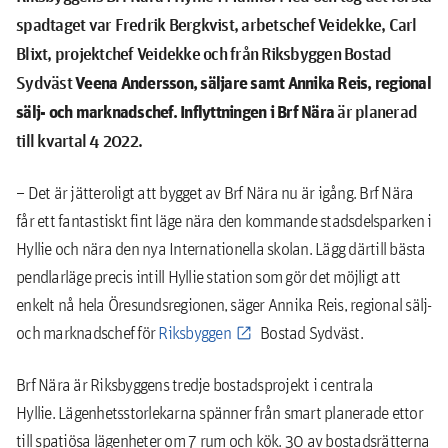
spadtaget var Fredrik Bergkvist, arbetschef Veidekke, Carl
Blixt, projektchef Veidekke och från
Riksbyggen Bostad
Sydväst
Veena Andersson, säljare samt Annika Reis, regional
sälj- och marknadschef. Inflyttningen i Brf Nära
är planerad
till kvartal 4 2022.
– Det är jätteroligt att bygget av Brf Nära nu är igång. Brf Nära
får ett fantastiskt fint läge nära den kommande stadsdelsparken i
Hyllie och nära den nya Internationella skolan. Lägg därtill bästa
pendlarläge precis intill Hyllie station som gör det möjligt att
enkelt nå hela Öresundsregionen, säger Annika Reis, regional sälj-
och marknadschef för
Riksbyggen
Bostad Sydväst.
Brf Nära är Riksbyggens tredje bostadsprojekt i centrala
Hyllie. Lägenhetsstorlekarna spänner från smart planerade ettor
till spatiösa lägenheter om 7 rum och kök. 30 av bostadsrätterna