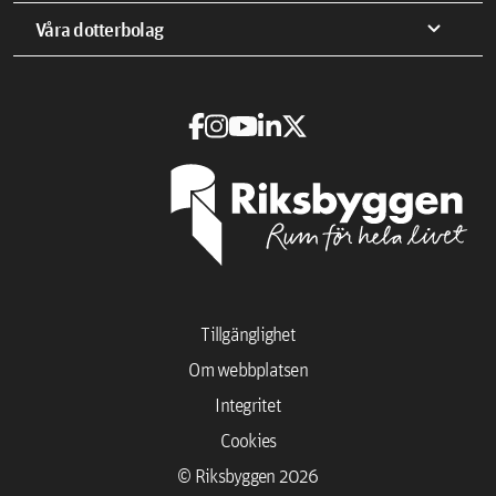
expand_more
Våra dotterbolag
Tillgänglighet
Om webbplatsen
Integritet
Cookies
© Riksbyggen 2026