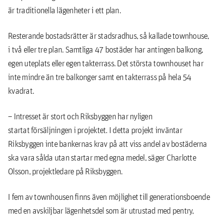
är traditionella lägenheter i ett plan.
Resterande bostadsrätter är stadsradhus, så kallade townhouse,
i två eller tre plan. Samtliga 47 bostäder har antingen balkong,
egen uteplats eller egen takterrass. Det största townhouset har
inte mindre än tre balkonger samt en takterrass på hela 54
kvadrat.
– Intresset är stort och Riksbyggen har nyligen
startat försäljningen i projektet. I detta projekt inväntar
Riksbyggen inte bankernas krav på att viss andel av bostäderna
ska vara sålda utan startar med egna medel, säger Charlotte
Olsson, projektledare på Riksbyggen.
I fem av townhousen finns även möjlighet till generationsboende
med en avskiljbar lägenhetsdel som är utrustad med pentry,