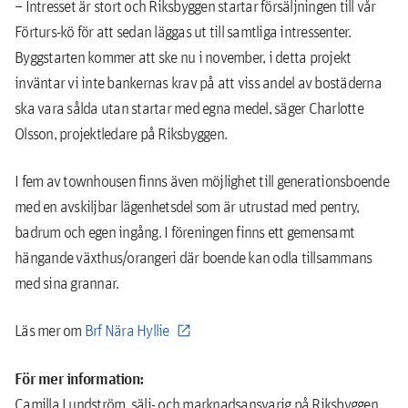
– Intresset är stort och Riksbyggen startar försäljningen till vår
Förturs-kö för att sedan läggas ut till samtliga intressenter.
Byggstarten kommer att ske nu i november, i detta projekt
inväntar vi inte bankernas krav på att viss andel av bostäderna
ska vara sålda utan startar med egna medel, säger Charlotte
Olsson, projektledare på Riksbyggen.
I fem av townhousen finns även möjlighet till generationsboende
med en avskiljbar lägenhetsdel som är utrustad med pentry,
badrum och egen ingång. I föreningen finns ett gemensamt
hängande växthus/orangeri där boende kan odla tillsammans
med sina grannar.
Läs mer om
Brf Nära Hyllie
För mer information:
Camilla Lundström, sälj- och marknadsansvarig på Riksbyggen,