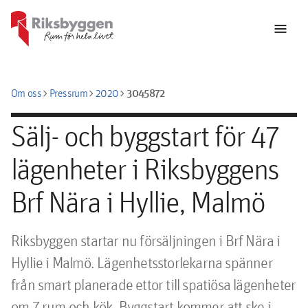
menu
chevron_right
chevron_right
chevron_right
3045872
Om oss
Pressrum
2020
Sälj- och byggstart för 47
lägenheter i Riksbyggens
Brf Nära i Hyllie, Malmö
Riksbyggen startar nu försäljningen i Brf Nära i 
Hyllie i Malmö. Lägenhetsstorlekarna spänner 
från smart planerade ettor till spatiösa lägenheter 
om 7 rum och kök. Byggstart kommer att ske i 