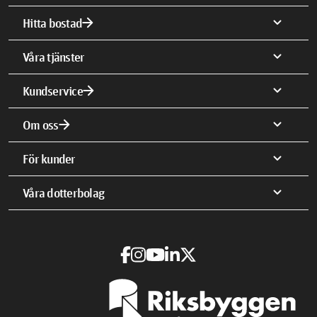
arrow_forward
expand_more
Hitta bostad
expand_more
Våra tjänster
arrow_forward
expand_more
Kundservice
arrow_forward
expand_more
Om oss
expand_more
För kunder
expand_more
Våra dotterbolag