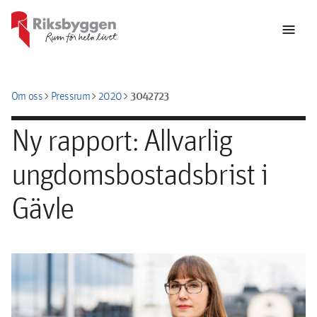
menu
chevron_right
chevron_right
chevron_right
3042723
Om oss
Pressrum
2020
Ny rapport: Allvarlig
ungdomsbostadsbrist i
Gävle