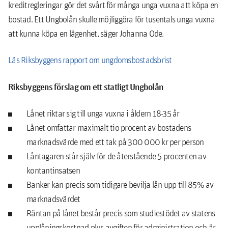
kreditregleringar gör det svårt för många unga vuxna att köpa en
bostad. Ett Ungbolån skulle möjliggöra för tusentals unga vuxna
att kunna köpa en lägenhet, säger Johanna Ode.
Läs Riksbyggens rapport om ungdomsbostadsbrist
Riksbyggens förslag om ett statligt Ungbolån
Lånet riktar sig till unga vuxna i åldern 18-35 år
Lånet omfattar maximalt tio procent av bostadens
marknadsvärde med ett tak på 300 000 kr per person
Låntagaren står själv för de återstående 5 procenten av
kontantinsatsen
Banker kan precis som tidigare bevilja lån upp till 85% av
marknadsvärdet
Räntan på lånet består precis som studiestödet av statens
upplåningskostnad plus avgiften för administration och är