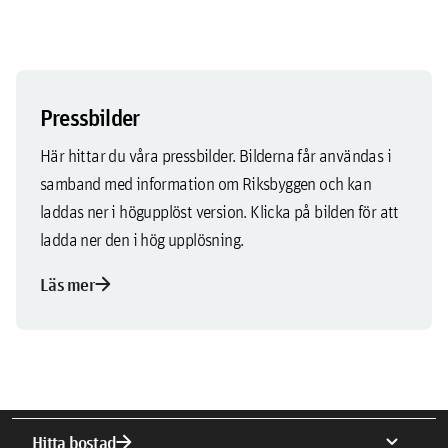
Pressbilder
Här hittar du våra pressbilder. Bilderna får användas i
samband med information om Riksbyggen och kan
laddas ner i högupplöst version. Klicka på bilden för att
ladda ner den i hög upplösning.
arrow_forward
Läs mer
arrow_forward
expand_more
Hitta bostad