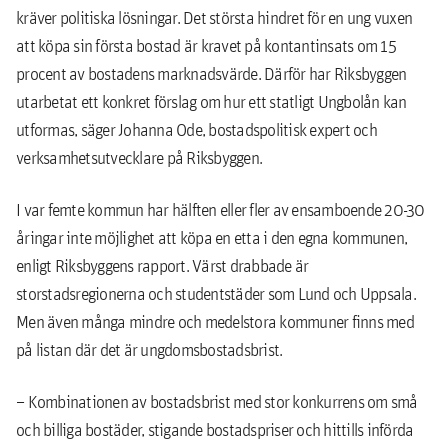
kräver politiska lösningar. Det största hindret för en ung vuxen
att köpa sin första bostad är kravet på kontantinsats om 15
procent av bostadens marknadsvärde. Därför har Riksbyggen
utarbetat ett konkret förslag om hur ett statligt Ungbolån kan
utformas, säger Johanna Ode, bostadspolitisk expert och
verksamhetsutvecklare på Riksbyggen.
I var femte kommun har hälften eller fler av ensamboende 20-30
åringar inte möjlighet att köpa en etta i den egna kommunen,
enligt Riksbyggens rapport. Värst drabbade är
storstadsregionerna och studentstäder som Lund och Uppsala.
Men även många mindre och medelstora kommuner finns med
på listan där det är ungdomsbostadsbrist.
– Kombinationen av bostadsbrist med stor konkurrens om små
och billiga bostäder, stigande bostadspriser och hittills införda