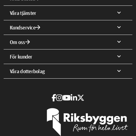
expand_more
Våra tjänster
arrow_forward
expand_more
Kundservice
arrow_forward
expand_more
Om oss
expand_more
För kunder
expand_more
Våra dotterbolag