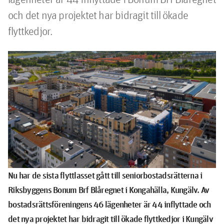
och det nya projektet har bidragit till ökade 
flyttkedjor.
Nu har de sista flyttlasset gått till seniorbostadsrätterna i
Riksbyggens Bonum Brf Blåregnet i Kongahälla, Kungälv. Av
bostadsrättsföreningens 46 lägenheter är 44 inflyttade och
det nya projektet har bidragit till ökade flyttkedjor i Kungälv