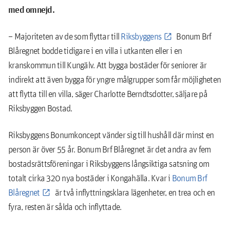
med omnejd.
– Majoriteten av de som flyttar till
Riksbyggens
Bonum Brf
Blåregnet bodde tidigare i en villa i utkanten eller i en
kranskommun till Kungälv. Att bygga bostäder för seniorer är
indirekt att även bygga för yngre målgrupper som får möjligheten
att flytta till en villa, säger Charlotte Berndtsdotter, säljare på
Riksbyggen Bostad.
Riksbyggens Bonumkoncept vänder sig till hushåll där minst en
person är över 55 år. Bonum Brf Blåregnet är det andra av fem
bostadsrättsföreningar i Riksbyggens långsiktiga satsning om
totalt cirka 320 nya bostäder i Kongahälla. Kvar i
Bonum Brf
Blåregnet
är två inflyttningsklara lägenheter, en trea och en
fyra, resten är sålda och inflyttade.