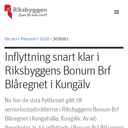
menu
chevron_right
chevron_right
chevron_right
3039163
Om oss
Pressrum
2020
Inflyttning snart klar i
Riksbyggens Bonum Brf
Blåregnet i Kungälv
Nu har de sista flyttlasset gått till 
seniorbostadsrätterna i Riksbyggens Bonum Brf 
Blåregnet i Kongahälla, Kungälv. Av 46 
lägenheter är 44 inflyttade i Bonum Brf Blåregnet 