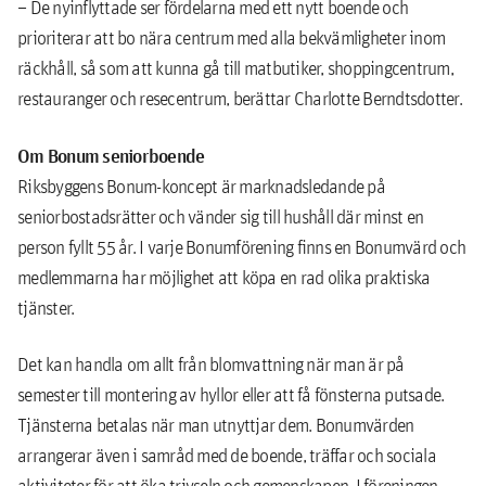
– De nyinflyttade ser fördelarna med ett nytt boende och
prioriterar att bo nära centrum med alla bekvämligheter inom
räckhåll, så som att kunna gå till matbutiker, shoppingcentrum,
restauranger och resecentrum, berättar Charlotte Berndtsdotter.
Om Bonum seniorboende
Riksbyggens Bonum-koncept är marknadsledande på
seniorbostadsrätter och vänder sig till hushåll där minst en
person fyllt 55 år. I varje Bonumförening finns en Bonumvärd och
medlemmarna har möjlighet att köpa en rad olika praktiska
tjänster.
Det kan handla om allt från blomvattning när man är på
semester till montering av hyllor eller att få fönsterna putsade.
Tjänsterna betalas när man utnyttjar dem. Bonumvärden
arrangerar även i samråd med de boende, träffar och sociala
aktiviteter för att öka trivseln och gemenskapen. I föreningen