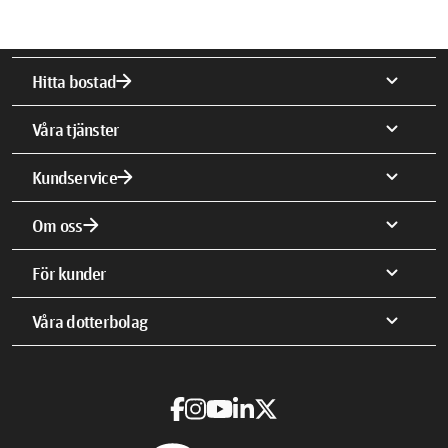
arrow_forward
expand_more
Hitta bostad
expand_more
Våra tjänster
arrow_forward
expand_more
Kundservice
arrow_forward
expand_more
Om oss
expand_more
För kunder
expand_more
Våra dotterbolag