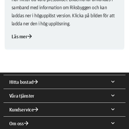
samband med information om Riksbyggen och kan
laddas ner i högupplöst version. Klicka på bilden för att
ladda ner den i hög upplösning.
arrow_forward
Läs mer
arrow_forward
expand_more
Hitta bostad
expand_more
Våra tjänster
arrow_forward
expand_more
Kundservice
arrow_forward
expand_more
Om oss