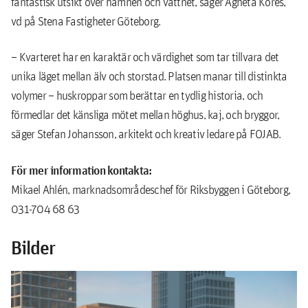
fantastisk utsikt över hamnen och vattnet, säger Agneta Kores,
vd på Stena Fastigheter Göteborg.
– Kvarteret har en karaktär och värdighet som tar tillvara det
unika läget mellan älv och storstad. Platsen manar till distinkta
volymer – huskroppar som berättar en tydlig historia, och
förmedlar det känsliga mötet mellan höghus, kaj, och bryggor,
säger Stefan Johansson, arkitekt och kreativ ledare på FOJAB.
För mer information kontakta:
Mikael Ahlén, marknadsområdeschef för Riksbyggen i Göteborg,
031-704 68 63
Bilder