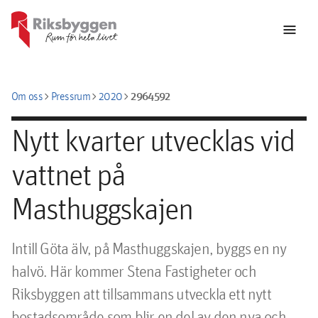
menu
chevron_right
chevron_right
chevron_right
2964592
Om oss
Pressrum
2020
Nytt kvarter utvecklas vid
vattnet på
Masthuggskajen
Intill Göta älv, på Masthuggskajen, byggs en ny 
halvö. Här kommer Stena Fastigheter och 
Riksbyggen att tillsammans utveckla ett nytt 
bostadsområde som blir en del av den nya och 