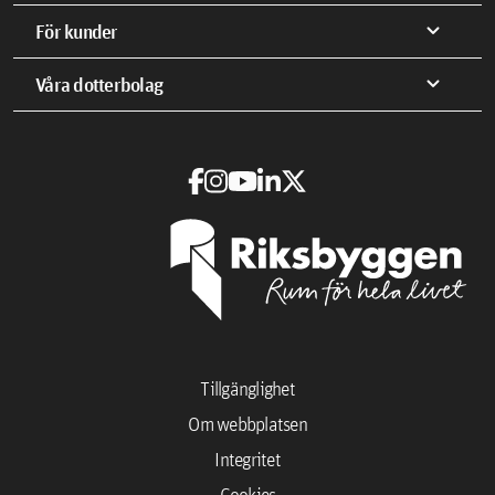
expand_more
För kunder
expand_more
Våra dotterbolag
Tillgänglighet
Om webbplatsen
Integritet
Cookies