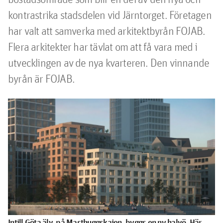
kontrastrika stadsdelen vid Järntorget. Företagen 
har valt att samverka med arkitektbyrån FOJAB. 

Flera arkitekter har tävlat om att få vara med i 
utvecklingen av de nya kvarteren. Den vinnande 
byrån är FOJAB. 
Intill Göta älv, på Masthuggskajen, byggs en ny halvö. Här