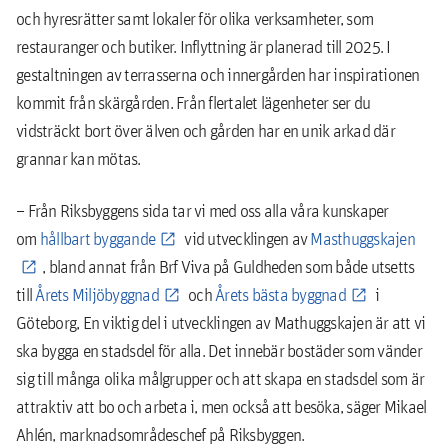
och hyresrätter samt lokaler för olika verksamheter, som
restauranger och butiker. Inflyttning är planerad till 2025. I
gestaltningen av terrasserna och innergården har inspirationen
kommit från skärgården. Från flertalet lägenheter ser du
vidsträckt bort över älven och gården har en unik arkad där
grannar kan mötas.
– Från Riksbyggens sida tar vi med oss alla våra kunskaper
om
hållbart byggande
vid utvecklingen av
Masthuggskajen
, bland annat från Brf Viva på Guldheden som både utsetts
till
Årets Miljöbyggnad
och
Årets bästa byggnad
i
Göteborg, En viktig del i utvecklingen av Mathuggskajen är att vi
ska bygga en stadsdel för alla. Det innebär bostäder som vänder
sig till många olika målgrupper och att skapa en stadsdel som är
attraktiv att bo och arbeta i, men också att besöka, säger Mikael
Ahlén, marknadsområdeschef på Riksbyggen.