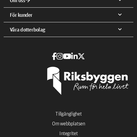
arrow_forward
expand_more
Om oss
expand_more
För kunder
expand_more
Våra dotterbolag
Tillgänglighet
Om webbplatsen
Integritet