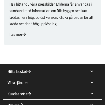
Här hittar du våra pressbilder. Bilderna får användas i
samband med information om Riksbyggen och kan
laddas ner i högupplöst version. Klicka på bilden för att
ladda ner den i hög upplösning.
arrow_forward
Läs mer
arrow_forward
expand_more
Hitta bostad
expand_more
Våra tjänster
arrow_forward
expand_more
Kundservice