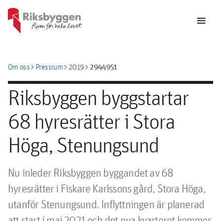
menu
chevron_right
chevron_right
chevron_right
2944951
Om oss
Pressrum
2019
Riksbyggen byggstartar
68 hyresrätter i Stora
Höga, Stenungsund
Nu inleder Riksbyggen byggandet av 68 
hyresrätter i Fiskare Karlssons gård, Stora Höga, 
utanför Stenungsund. Inflyttningen är planerad 
att start i maj 2021 och det nya kvarteret kommer 