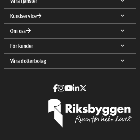
expand_more
Våra tjänster
arrow_forward
expand_more
Kundservice
arrow_forward
expand_more
Om oss
expand_more
För kunder
expand_more
Våra dotterbolag