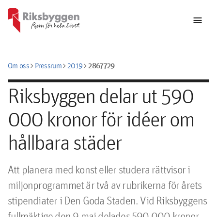
menu
chevron_right
chevron_right
chevron_right
2867729
Om oss
Pressrum
2019
Riksbyggen delar ut 590
000 kronor för idéer om
hållbara städer
Att planera med konst eller studera rättvisor i 
miljonprogrammet är två av rubrikerna för årets 
stipendiater i Den Goda Staden. Vid Riksbyggens 
fullmäktige den 9 maj delades 590 000 kronor 