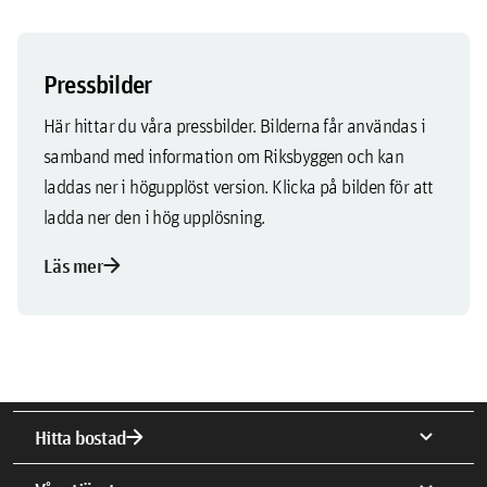
Pressbilder
Här hittar du våra pressbilder. Bilderna får användas i
samband med information om Riksbyggen och kan
laddas ner i högupplöst version. Klicka på bilden för att
ladda ner den i hög upplösning.
arrow_forward
Läs mer
arrow_forward
expand_more
Hitta bostad