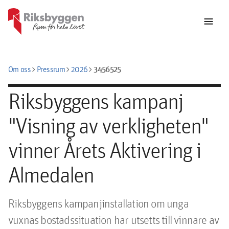
menu
chevron_right
chevron_right
chevron_right
3456525
Om oss
Pressrum
2026
Riksbyggens kampanj
"Visning av verkligheten"
vinner Årets Aktivering i
Almedalen
Riksbyggens kampanjinstallation om unga 
vuxnas bostadssituation har utsetts till vinnare av 