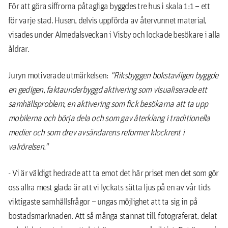
För att göra siffrorna påtagliga byggdes tre hus i skala 1:1 – ett
för varje stad. Husen, delvis uppförda av återvunnet material,
visades under Almedalsveckan i Visby och lockade besökare i alla
åldrar.
Juryn motiverade utmärkelsen:
"Riksbyggen bokstavligen byggde
en gedigen, faktaunderbyggd aktivering som visualiserade ett
samhällsproblem, en aktivering som fick besökarna att ta upp
mobilerna och börja dela och som gav återklang i traditionella
medier och som drev avsändarens reformer klockrent i
valrörelsen."
- Vi är väldigt hedrade att ta emot det här priset men det som gör
oss allra mest glada är att vi lyckats sätta ljus på en av vår tids
viktigaste samhällsfrågor – ungas möjlighet att ta sig in på
bostadsmarknaden. Att så många stannat till, fotograferat, delat