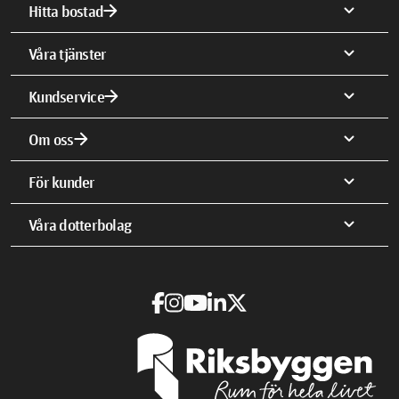
arrow_forward
expand_more
Hitta bostad
expand_more
Våra tjänster
arrow_forward
expand_more
Kundservice
arrow_forward
expand_more
Om oss
expand_more
För kunder
expand_more
Våra dotterbolag