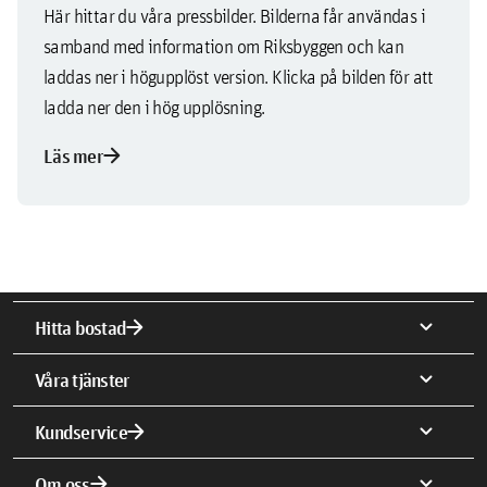
Här hittar du våra pressbilder. Bilderna får användas i
samband med information om Riksbyggen och kan
laddas ner i högupplöst version. Klicka på bilden för att
ladda ner den i hög upplösning.
arrow_forward
Läs mer
arrow_forward
expand_more
Hitta bostad
expand_more
Våra tjänster
arrow_forward
expand_more
Kundservice
arrow_forward
expand_more
Om oss