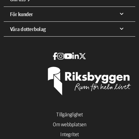
expand_more
För kunder
expand_more
Våra dotterbolag
Tillgänglighet
Om webbplatsen
Integritet