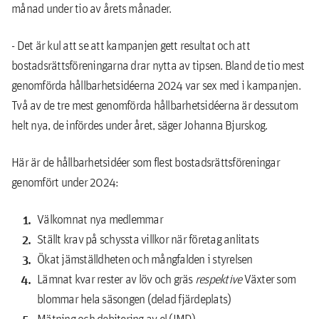
månad under tio av årets månader.
- Det är kul att se att kampanjen gett resultat och att
bostadsrättsföreningarna drar nytta av tipsen. Bland de tio mest
genomförda hållbarhetsidéerna 2024 var sex med i kampanjen.
Två av de tre mest genomförda hållbarhetsidéerna är dessutom
helt nya, de infördes under året, säger Johanna Bjurskog.
Här är de hållbarhetsidéer som flest bostadsrättsföreningar
genomfört under 2024:
Välkomnat nya medlemmar
Ställt krav på schyssta villkor när företag anlitats
Ökat jämställdheten och mångfalden i styrelsen
Lämnat kvar rester av löv och gräs
respektive
Växter som
blommar hela säsongen (delad fjärdeplats)
Mätning och debitering av el (IMD)