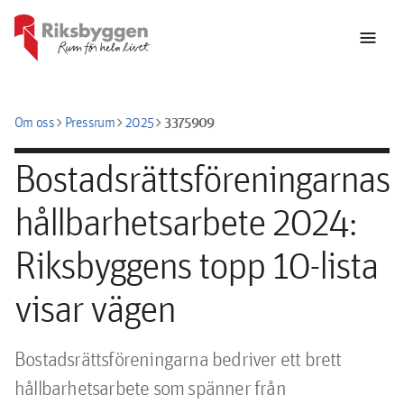
menu
chevron_right
chevron_right
chevron_right
3375909
Om oss
Pressrum
2025
Bostadsrättsföreningarnas
hållbarhetsarbete 2024:
Riksbyggens topp 10-lista
visar vägen
Bostadsrättsföreningarna bedriver ett brett 
hållbarhetsarbete som spänner från 