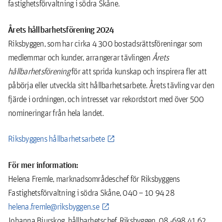
fastighetsförvaltning i södra Skåne.
Årets hållbarhetsförening 2024
Riksbyggen, som har cirka 4 300 bostadsrättsföreningar som
medlemmar och kunder, arrangerar tävlingen
Årets
hållbarhetsförening
för att sprida kunskap och inspirera fler att
påbörja eller utveckla sitt hållbarhetsarbete. Årets tävling var den
fjärde i ordningen, och intresset var rekordstort med över 500
nomineringar från hela landet.
Riksbyggens hållbarhetsarbete
För mer information:
Helena Fremle, marknadsområdeschef för Riksbyggens
Fastighetsförvaltning i södra Skåne, 040 – 10 94 28
helena.fremle@riksbyggen.se
Johanna Bjurskog, hållbarhetschef, Riksbyggen, 08 -698 41 62