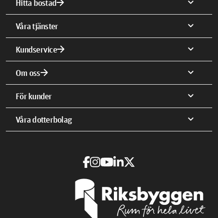
arrow_forward
expand_more
Hitta bostad
expand_more
Våra tjänster
arrow_forward
expand_more
Kundservice
arrow_forward
expand_more
Om oss
expand_more
För kunder
expand_more
Våra dotterbolag