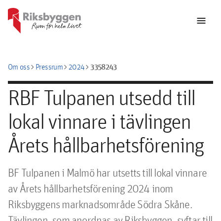
menu
chevron_right
chevron_right
chevron_right
3358243
Om oss
Pressrum
2024
RBF Tulpanen utsedd till
lokal vinnare i tävlingen
Årets hållbarhetsförening
BF Tulpanen i Malmö har utsetts till lokal vinnare 
av Årets hållbarhetsförening 2024 inom 
Riksbyggens marknadsområde Södra Skåne. 
Tävlingen, som anordnas av Riksbyggen, syftar till 