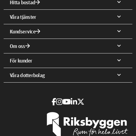
arrow_forward
expand_more
Hitta bostad
expand_more
Våra tjänster
arrow_forward
expand_more
Kundservice
arrow_forward
expand_more
Om oss
expand_more
För kunder
expand_more
Våra dotterbolag