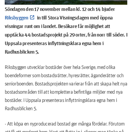
Söndagen den 17 november mellan kl. 12 och 14 bjuder
Riksbyggen
in till Stora Visningsdagen med öppna
visningar runt om i landet. Besökare får möjlighet att
upptäcka 44 bostadsprojekt på 29 orter, från norr till söder.
I
Uppsala
presenteras inflyttningsklara egna hem i
Radhusblicken 5.
Riksbyggen utvecklar bostäder över hela Sverige, med olika
boendeformer som bostadsrätter, hyresrätter, äganderätter och
seniorboenden. Bostadsprojekten varierar från att skapa helt nya
bostadsområden till att komplettera befintliga miljöer med nya
bostäder. I Uppsala presenteras inflyttningsklara egna hem i
Radhusblicken 5.
- Att köpa en nyproducerad bostad ger många fördelar. Förutom
att få ett modernt hem, klart att flytta in i, slipper man tänka på