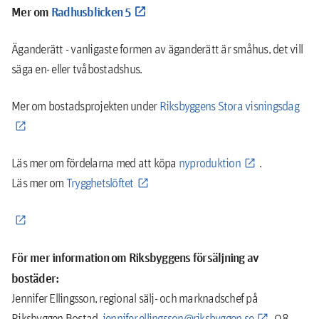
Mer om
Radhusblicken 5
Äganderätt - vanligaste formen av äganderätt är småhus, det vill
säga en- eller tvåbostadshus.
Mer om bostadsprojekten under
Riksbyggens Stora visningsdag
Läs mer om fördelarna med att köpa
nyproduktion
.
Läs mer om
Trygghetslöftet
För mer information om Riksbyggens försäljning av
bostäder:
Jennifer Ellingsson, regional sälj- och marknadschef på
Riksbyggen Bostad,
jennifer.ellingsson@riksbyggen.se
08-