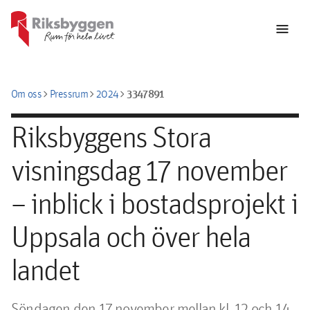
menu
chevron_right
chevron_right
chevron_right
3347891
Om oss
Pressrum
2024
Riksbyggens Stora
visningsdag 17 november
– inblick i bostadsprojekt i
Uppsala och över hela
landet
Söndagen den 17 november mellan kl. 12 och 14 