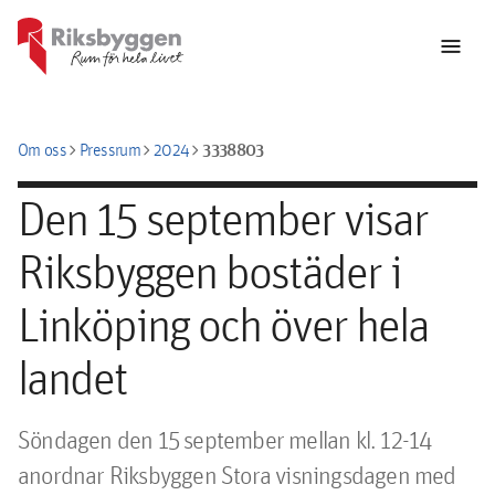
menu
chevron_right
chevron_right
chevron_right
3338803
Om oss
Pressrum
2024
Den 15 september visar
Riksbyggen bostäder i
Linköping och över hela
landet
Söndagen den 15 september mellan kl. 12-14 
anordnar Riksbyggen Stora visningsdagen med 