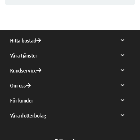
arrow_forward
expand_more
Hitta bostad
expand_more
Våra tjänster
arrow_forward
expand_more
Kundservice
arrow_forward
expand_more
Om oss
expand_more
För kunder
expand_more
Våra dotterbolag