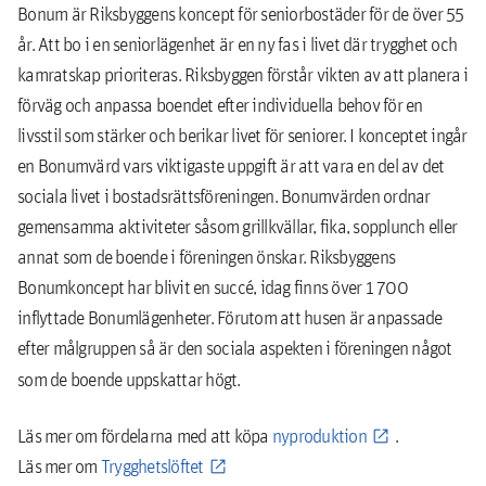
Bonum är Riksbyggens koncept för seniorbostäder för de över 55
år. Att bo i en seniorlägenhet är en ny fas i livet där trygghet och
kamratskap prioriteras. Riksbyggen förstår vikten av att planera i
förväg och anpassa boendet efter individuella behov för en
livsstil som stärker och berikar livet för seniorer. I konceptet ingår
en Bonumvärd vars viktigaste uppgift är att vara en del av det
sociala livet i bostadsrättsföreningen. Bonumvärden ordnar
gemensamma aktiviteter såsom grillkvällar, fika, sopplunch eller
annat som de boende i föreningen önskar. Riksbyggens
Bonumkoncept har blivit en succé, idag finns över 1 700
inflyttade Bonumlägenheter. Förutom att husen är anpassade
efter målgruppen så är den sociala aspekten i föreningen något
som de boende uppskattar högt.
Läs mer om fördelarna med att köpa
nyproduktion
.
Läs mer om
Trygghetslöftet