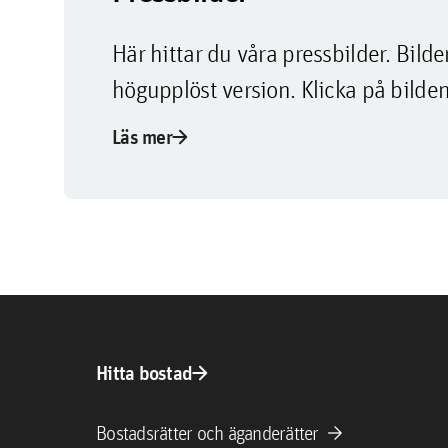
Här hittar du våra pressbilder. Bi
högupplöst version. Klicka på bilden
arrow_forward
Läs mer
arrow_forward
Hitta bostad
arrow_forward
Bostadsrätter och äganderätter