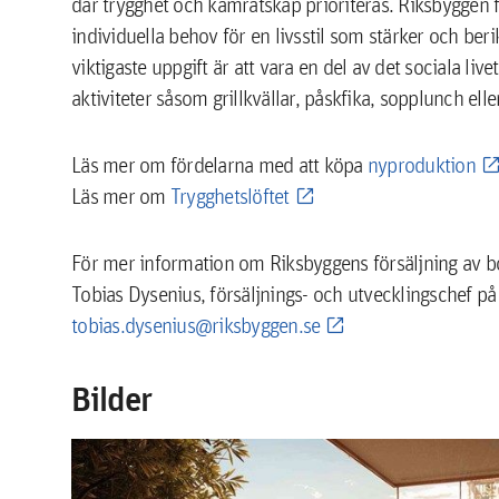
där trygghet och kamratskap prioriteras. Riksbyggen f
individuella behov för en livsstil som stärker och ber
viktigaste uppgift är att vara en del av det sociala
aktiviteter såsom grillkvällar, påskfika, sopplunch el
Läs mer om fördelarna med att köpa
nyproduktion
Läs mer om
Trygghetslöftet
För mer information om Riksbyggens försäljning av b
Tobias Dysenius, försäljnings- och utvecklingschef 
tobias.dysenius@riksbyggen.se
Bilder