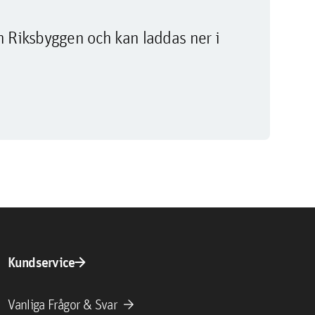
m Riksbyggen och kan laddas ner i
arrow_forward
Kundservice
arrow_forward
Vanliga Frågor & Svar