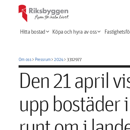
expand_more
expand_more
Hitta bostad
Köpa och hyra av oss
Fastighetsfö
chevron_right
chevron_right
chevron_right
3312977
Om oss
Pressrum
2024
Den 21 april v
upp bostäder 
runt om i land