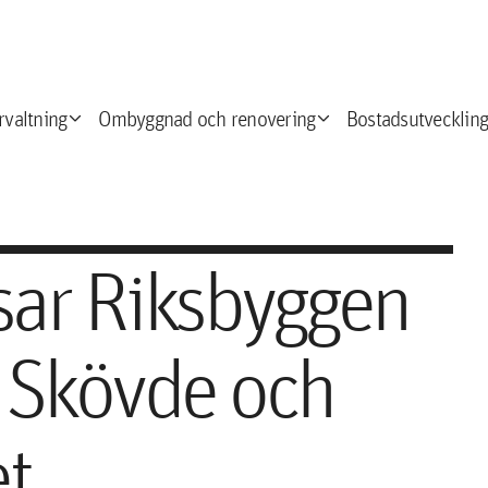
expand_more
expand_more
e
rvaltning
Ombyggnad och renovering
Bostadsutveckling
isar Riksbyggen
i Skövde och
et