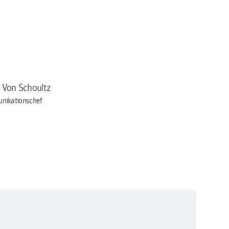
a Von Schoultz
nikationschef