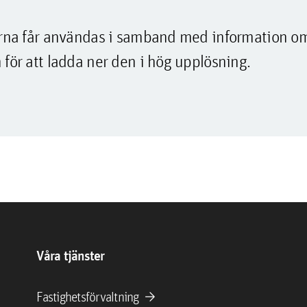
lderna får användas i samband med information o
 för att ladda ner den i hög upplösning.
Våra tjänster
arrow_forward
Fastighetsförvaltning