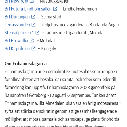
Brf New York
– Masthuggskajen
Brf Futura Lindholmsallén
– Lindholmshamnen
Brf Dunungen
– Selma stad
Terrasslunden
– kedjehus med äganderätt, Björlanda Ängar
Stensjöparken 1
– radhus med äganderätt, Mölndal
Brf Browallia
– Mölndal
Brf Kaprifolen
– Kungälv
Om Frihamnsdagarna
Frihamnsdagarna är en demokratisk mötesplats som är öppen
för allmänheten att besöka, där samtal och idéer som leder till
förändring kan uppstå. Frihamnsdagarna 2023 genomförs på
Bananpiren i Göteborg 31 augusti -2 september. Tanken är att
Frihamnsdagarna, likt Almedalen, ska vara en årlig mötesarena i
syfta att stärka demokratin genom att ge samhällsengagerade
möjlighet att mötas, samtala och samskapa, ge plats för ohörda
röster och samarbeten som kan bidra till att lösa dagens