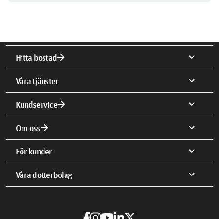
arrow_forward
expand_more
Hitta bostad
expand_more
Våra tjänster
arrow_forward
expand_more
Kundservice
arrow_forward
expand_more
Om oss
expand_more
För kunder
expand_more
Våra dotterbolag