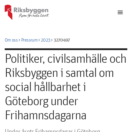
menu
chevron_right
chevron_right
chevron_right
3270497
Om oss
Pressrum
2023
Politiker, civilsamhälle och
Riksbyggen i samtal om
social hållbarhet i
Göteborg under
Frihamnsdagarna
Under årets Frihamnsdagar i Göteborg 