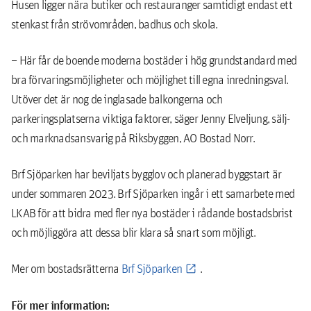
Husen ligger nära butiker och restauranger samtidigt endast ett
stenkast från strövområden, badhus och skola.
– Här får de boende moderna bostäder i hög grundstandard med
bra förvaringsmöjligheter och möjlighet till egna inredningsval.
Utöver det är nog de inglasade balkongerna och
parkeringsplatserna viktiga faktorer, säger Jenny Elveljung, sälj-
och marknadsansvarig på Riksbyggen, AO Bostad Norr.
Brf Sjöparken har beviljats bygglov och planerad byggstart är
under sommaren 2023. Brf Sjöparken ingår i ett samarbete med
LKAB för att bidra med fler nya bostäder i rådande bostadsbrist
och möjliggöra att dessa blir klara så snart som möjligt.
Mer om bostadsrätterna
Brf Sjöparken
.
För mer information: