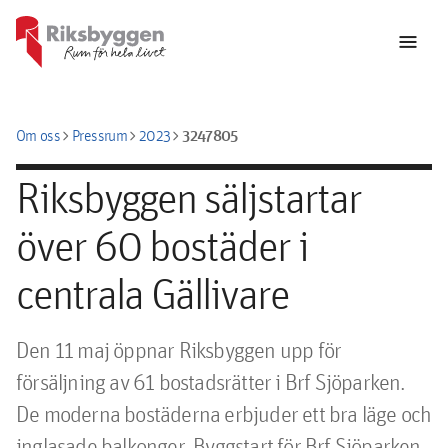
menu
chevron_right
chevron_right
chevron_right
3247805
Om oss
Pressrum
2023
Riksbyggen säljstartar
över 60 bostäder i
centrala Gällivare
Den 11 maj öppnar Riksbyggen upp för 
försäljning av 61 bostadsrätter i Brf Sjöparken. 
De moderna bostäderna erbjuder ett bra läge och 
inglasade balkonger. Byggstart för Brf Sjöparken 