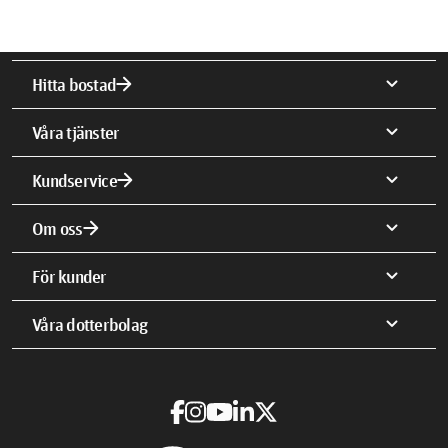
arrow_forward
expand_more
Hitta bostad
expand_more
Våra tjänster
arrow_forward
expand_more
Kundservice
arrow_forward
expand_more
Om oss
expand_more
För kunder
expand_more
Våra dotterbolag