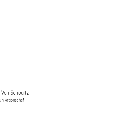
a Von Schoultz
nikationschef