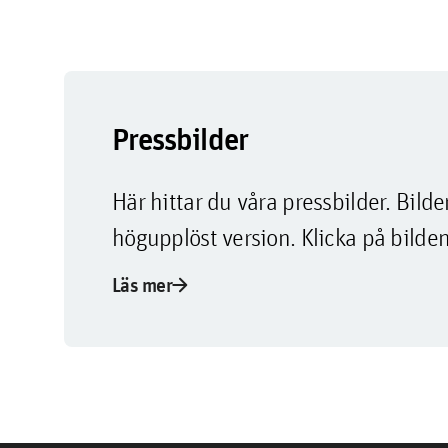
Pressbilder
Här hittar du våra pressbilder. Bi
högupplöst version. Klicka på bilden
arrow_forward
Läs mer