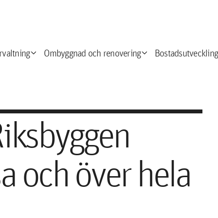
expand_more
expand_more
e
rvaltning
Ombyggnad och renovering
Bostadsutveckling
 Riksbyggen
sa och över hela