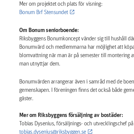
Mer om projektet och plats för visning:
Bonum Brf Stensundet
Om Bonum seniorboende:
Riksbyggens Bonumkoncept vänder sig till hushåll där 
Bonumvärd och medlemmarna har möjlighet att köpa en 
blomvattning när man är på semester till montering av 
man utnyttjar dem.
Bonumvärden arrangerar även i samråd med de boende t
gemenskapen. I föreningen finns det också både gemen
gäster.
Mer om Riksbyggens försäljning av bostäder:
Tobias Dysenius, försäljnings- och utvecklingschef 
tobias.dysenius@riksbyggen.se