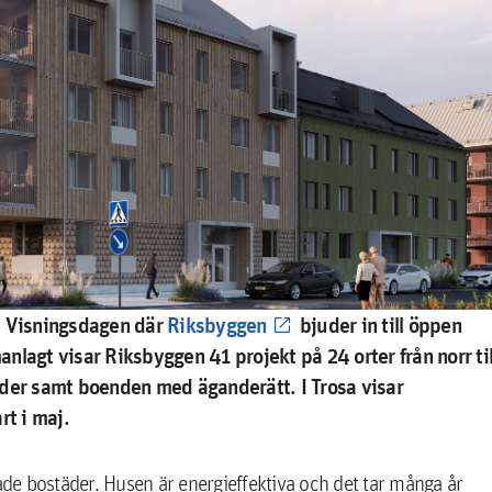
a Visningsdagen där
Riksbyggen
bjuder in till öppen
nlagt visar Riksbyggen 41 projekt på 24 orter från norr til
äder samt boenden med äganderätt. I Trosa visar
t i maj.
de bostäder. Husen är energieffektiva och det tar många år