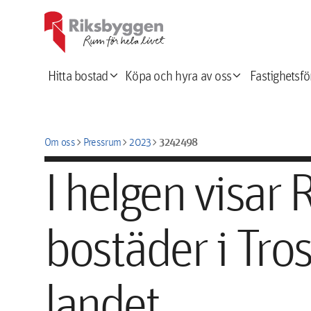
expand_more
expand_more
Hitta bostad
Köpa och hyra av oss
Fastighetsfö
chevron_right
chevron_right
chevron_right
3242498
Om oss
Pressrum
2023
I helgen visar
bostäder i Tro
landet